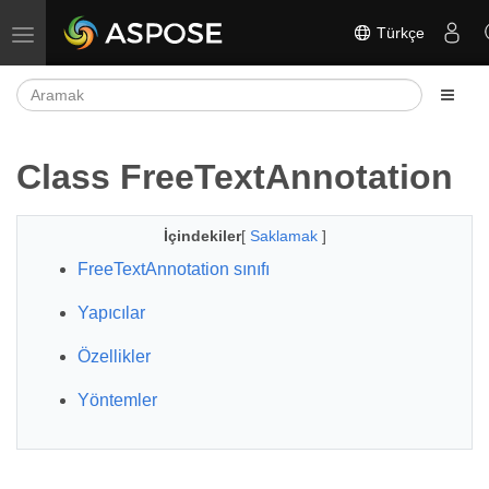
Türkçe
Gezinmeyi aç/kapat
Class FreeTextAnnotation
İçindekiler
[
Saklamak
]
FreeTextAnnotation sınıfı
Yapıcılar
Özellikler
Yöntemler