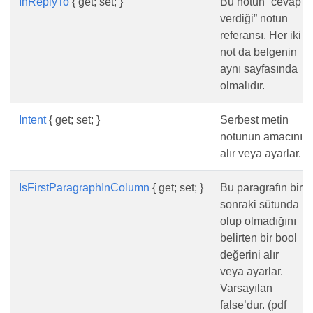
InReplyTo
{ get; set; }
Bu notun “cevap
verdiği” notun
referansı. Her iki
not da belgenin
aynı sayfasında
olmalıdır.
Intent
{ get; set; }
Serbest metin
notunun amacını
alır veya ayarlar.
IsFirstParagraphInColumn
{ get; set; }
Bu paragrafın bir
sonraki sütunda
olup olmadığını
belirten bir bool
değerini alır
veya ayarlar.
Varsayılan
false’dur. (pdf