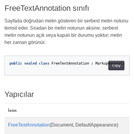
FreeTextAnnotation sınıfı
Sayfada doğrudan metin gösteren bir serbest metin notunu
temsil eder. Sıradan bir metin notunun aksine, serbest
metin notunun açık veya kapalı bir durumu yoktur; metin
her zaman görünür.
public
sealed
class
FreeTextAnnotation
:
MarkupAnnotation
Copy
Yapıcılar
İsim
FreeTextAnnotation
(Document, DefaultAppearance)