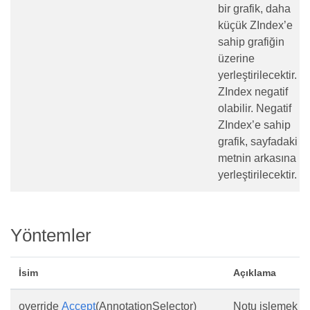
bir grafik, daha
küçük ZIndex’e
sahip grafiğin
üzerine
yerleştirilecektir.
ZIndex negatif
olabilir. Negatif
ZIndex’e sahip
grafik, sayfadaki
metnin arkasına
yerleştirilecektir.
Yöntemler
İsim
Açıklama
override
Accept
(AnnotationSelector)
Notu işlemek