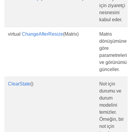
için ziyaretçi
nesnesini
kabul eder.
virtual
ChangeAfterResize
(Matrix)
Matris
dönüşümüne
göre
parametreleri
ve görünümü
günceller.
ClearState
()
Not için
durumu ve
durum
modelini
temizler.
Örneğin, bir
not için