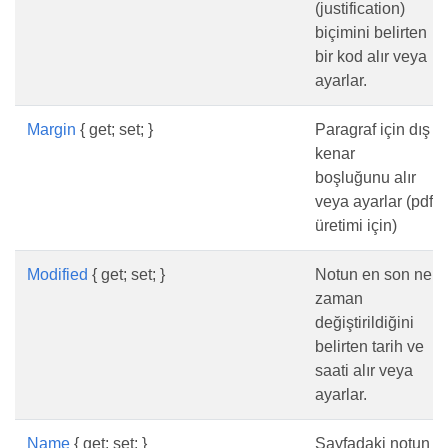
(justification)
biçimini belirten
bir kod alır veya
ayarlar.
Margin
{ get; set; }
Paragraf için dış
kenar
boşluğunu alır
veya ayarlar (pdf
üretimi için)
Modified
{ get; set; }
Notun en son ne
zaman
değiştirildiğini
belirten tarih ve
saati alır veya
ayarlar.
Name
{ get; set; }
Sayfadaki notun