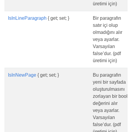
üretimi için)
IsInLineParagraph
{ get; set; }
Bir paragrafın
satır içi olup
olmadığını alır
veya ayarlar.
Varsayılan
false’dur. (pdf
üretimi için)
IsInNewPage
{ get; set; }
Bu paragrafın
yeni bir sayfada
oluşturulmasını
zorlayan bir bool
değerini alır
veya ayarlar.
Varsayılan
false’dur. (pdf
üretimi için)