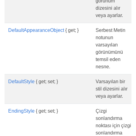
görünüm
dizesini alır
veya ayarlar.
DefaultAppearanceObject
{ get; }
Serbest Metin
notunun
varsayılan
görünümünü
temsil eden
nesne.
DefaultStyle
{ get; set; }
Varsayılan bir
stil dizesini alır
veya ayarlar.
EndingStyle
{ get; set; }
Çizgi
sonlandırma
noktası için çizgi
sonlandırma