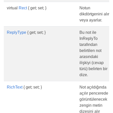
virtual
Rect
{ get; set; }
Notun
dikdörtgenini alır
veya ayarlar.
ReplyType
{ get; set; }
Bu not ile
InReplyTo
tarafından
belirtilen not
arasındaki
ilişkiyi (cevap
türü) belirten bir
dize.
RichText
{ get; set; }
Not açıldığında
açılır pencerede
görüntülenecek
zengin metin
dizesini alır