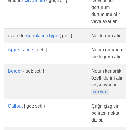
virtual
ActiveState
{ get; set; }
Mevcut not
görünüm
durumunu alır
veya ayarlar.
override
AnnotationType
{ get; }
Not türünü alır.
Appearance
{ get; }
Notun görünüm
sözlüğünü alır.
Border
{ get; set; }
Notun kenarlık
özelliklerini alır
veya ayarlar.
Border
Callout
{ get; set; }
Çağrı çizgisini
belirten nokta
dizisi.