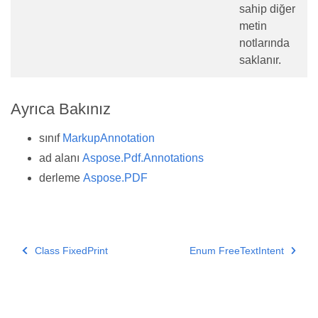
sahip diğer
metin
notlarında
saklanır.
Ayrıca Bakınız
sınıf
MarkupAnnotation
ad alanı
Aspose.Pdf.Annotations
derleme
Aspose.PDF
Class FixedPrint
Enum FreeTextIntent