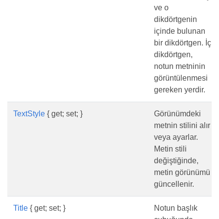
ve o
dikdörtgenin
içinde bulunan
bir dikdörtgen. İç
dikdörtgen,
notun metninin
görüntülenmesi
gereken yerdir.
TextStyle
{ get; set; }
Görünümdeki
metnin stilini alır
veya ayarlar.
Metin stili
değiştiğinde,
metin görünümü
güncellenir.
Title
{ get; set; }
Notun başlık