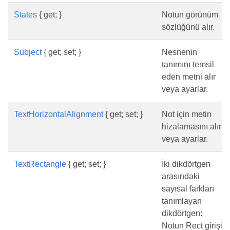
States
{ get; }
Notun görünüm
sözlüğünü alır.
Subject
{ get; set; }
Nesnenin
tanımını temsil
eden metni alır
veya ayarlar.
TextHorizontalAlignment
{ get; set; }
Not için metin
hizalamasını alır
veya ayarlar.
TextRectangle
{ get; set; }
İki dikdörtgen
arasındaki
sayısal farkları
tanımlayan
dikdörtgen:
Notun Rect girişi