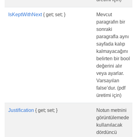
IsKeptWithNext
{ get; set; }
Mevcut
paragrafın bir
sonraki
paragrafla aynı
sayfada kalıp
kalmayacağını
belirten bir bool
değerini alır
veya ayarlar.
Varsayılan
false’dur. (pdf
üretimi için)
Justification
{ get; set; }
Notun metnini
görüntülemede
kullanılacak
dördüncü