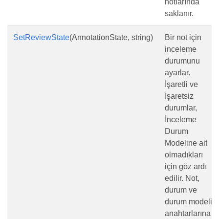
notlarında
saklanır.
SetReviewState
(AnnotationState, string)
Bir not için
inceleme
durumunu
ayarlar.
İşaretli ve
İşaretsiz
durumlar,
İnceleme
Durum
Modeline ait
olmadıkları
için göz ardı
edilir. Not,
durum ve
durum modeli
anahtarlarına