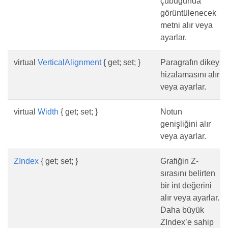
çubuğunda
görüntülenecek
metni alır veya
ayarlar.
virtual
VerticalAlignment
{ get; set; }
Paragrafın dikey
hizalamasını alır
veya ayarlar.
virtual
Width
{ get; set; }
Notun
genişliğini alır
veya ayarlar.
ZIndex
{ get; set; }
Grafiğin Z-
sırasını belirten
bir int değerini
alır veya ayarlar.
Daha büyük
ZIndex’e sahip