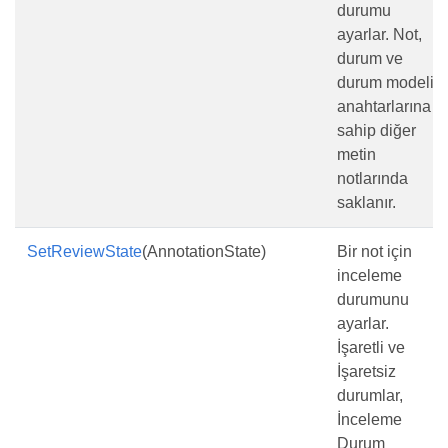
durumu
ayarlar. Not,
durum ve
durum modeli
anahtarlarına
sahip diğer
metin
notlarında
saklanır.
SetReviewState
(AnnotationState)
Bir not için
inceleme
durumunu
ayarlar.
İşaretli ve
İşaretsiz
durumlar,
İnceleme
Durum