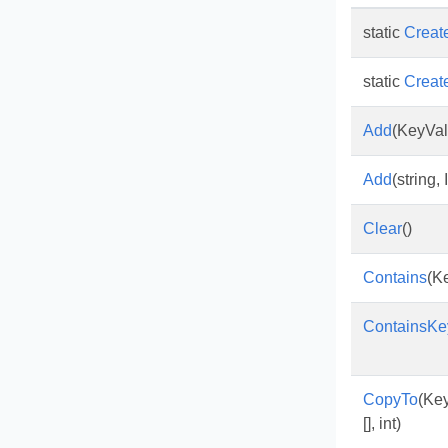
static
Creat
static
Creat
Add
(KeyVal
Add
(string,
Clear
()
Contains
(K
ContainsKe
CopyTo
(Key
[], int)