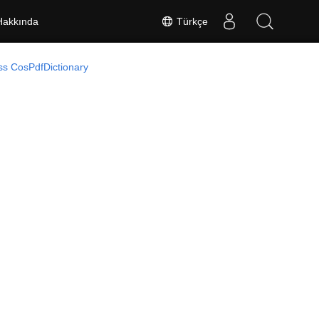
Türkçe
Hakkında
ss CosPdfDictionary