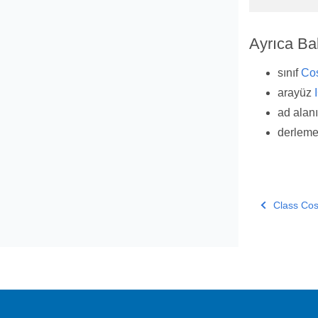
Ayrıca Ba
sınıf
Cos
arayüz
ad alan
derlem
Class Co