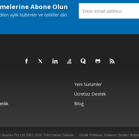
emelerine Abone Olun
n aylık bültenler ve teklifler alın.
Yeni Sürümler
Ücretsiz Destek
anlık
Blog
© Aspose Pty Ltd 2001-2026. Tüm hakları Saklıdır.
Gizlilik Politikası
Kullanım Şartları
İletişi