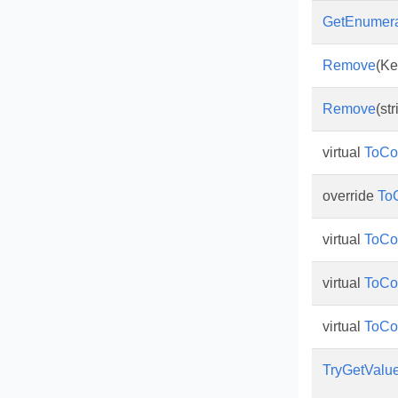
GetEnumera
Remove
(Ke
Remove
(str
virtual
ToCo
override
To
virtual
ToCo
virtual
ToCo
virtual
ToCo
TryGetValu