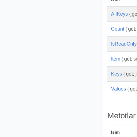
AllKeys
{ get
Count
{ get; 
IsReadOnly
Item
{ get; se
Keys
{ get; }
Values
{ get;
Metotlar
İsim