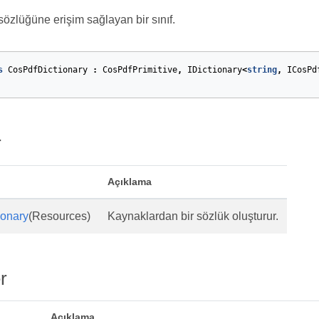
sözlüğüne erişim sağlayan bir sınıf.
s
CosPdfDictionary
:
CosPdfPrimitive
,
IDictionary
<
string
,
ICosPd
r
Açıklama
ionary
(Resources)
Kaynaklardan bir sözlük oluşturur.
r
Açıklama