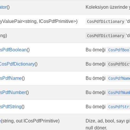
tor
()
Koleksiyon üzerinde 
yValuePair<string, ICosPdfPrimitive>)
‘d
CosPdfDictionary
ing)
‘d
CosPdfDictionary
sPdfBoolean
()
Bu örneği
CosPdfBoo
CosPdfDictionary
()
Bu örneği
CosPdfDic
sPdfName
()
Bu örneği
CosPdfNam
sPdfNumber
()
Bu örneği
CosPdfNum
sPdfString
()
Bu örneği
CosPdfStr
e
(string, out ICosPdfPrimitive)
Dize, ad, bool, sayı gi
null döner.