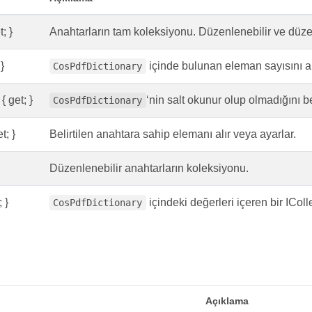
; }
Anahtarların tam koleksiyonu. Düzenlenebilir ve düze
}
içinde bulunan eleman sayısını al
CosPdfDictionary
{ get; }
‘nin salt okunur olup olmadığını bel
CosPdfDictionary
t; }
Belirtilen anahtara sahip elemanı alır veya ayarlar.
Düzenlenebilir anahtarların koleksiyonu.
 }
içindeki değerleri içeren bir IColle
CosPdfDictionary
Açıklama