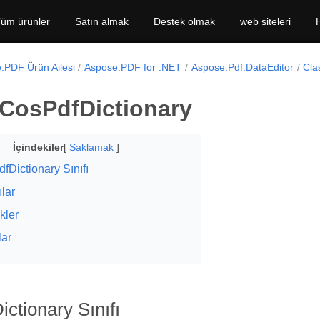
üm ürünler
Satın almak
Destek olmak
web siteleri
.PDF Ürün Ailesi
Aspose.PDF for .NET
Aspose.Pdf.DataEditor
Cla
 CosPdfDictionary
İçindekiler
[
Saklamak
]
fDictionary Sınıfı
ılar
kler
lar
ctionary Sınıfı