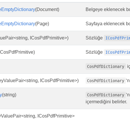
eEmptyDictionary
(Document)
Belgeye eklenecek boş
eEmptyDictionary
(Page)
Sayfaya eklenecek boş
uePair<string, ICosPdfPrimitive>)
Sözlüğe
ICosPdfPri
 ICosPdfPrimitive)
Sözlüğe
ICosPdfPri
iç
CosPdfDictionary
eyValuePair<string, ICosPdfPrimitive>)
‘n
CosPdfDictionary
y
(string)
‘n
CosPdfDictionary
içermediğini belirler.
ValuePair<string, ICosPdfPrimitive>