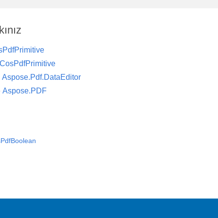
kınız
PdfPrimitive
ICosPdfPrimitive
ı
Aspose.Pdf.DataEditor
e
Aspose.PDF
sPdfBoolean