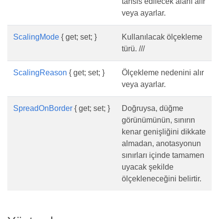
tahsis edilecek alanı alır
veya ayarlar.
ScalingMode
{ get; set; }
Kullanılacak ölçekleme
türü. ///
ScalingReason
{ get; set; }
Ölçekleme nedenini alır
veya ayarlar.
SpreadOnBorder
{ get; set; }
Doğruysa, düğme
görünümünün, sınırın
kenar genişliğini dikkate
almadan, anotasyonun
sınırları içinde tamamen
uyacak şekilde
ölçekleneceğini belirtir.