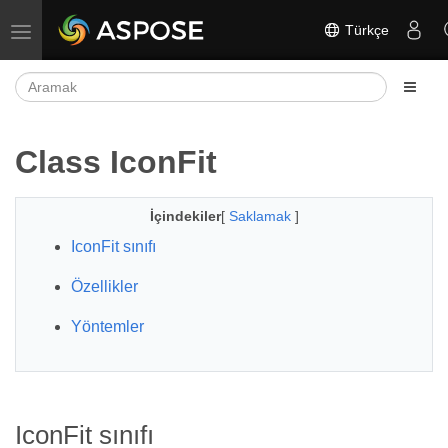
Türkçe
Gezinmeyi aç/kapat
Class IconFit
İçindekiler
[
Saklamak
]
IconFit sınıfı
Özellikler
Yöntemler
IconFit sınıfı