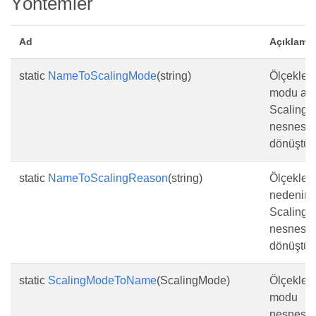
Yöntemler
Ad
Açıklama
static
NameToScalingMode
(string)
Ölçekle
modu adı
Scaling
nesnesin
dönüştürü
static
NameToScalingReason
(string)
Ölçekle
nedeninin
Scaling
nesnesin
dönüştürü
static
ScalingModeToName
(ScalingMode)
Ölçekle
modu
nesnesin