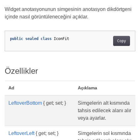
Widget anotasyonunun simgesinin anotasyon dikdörtgeni
içinde nasıl görüntüleneceğini açıklar.
public
sealed
class
IconFit
Copy
Özellikler
Ad
Açıklama
LeftoverBottom
{ get; set; }
Simgelerin alt kısmında
tahsis edilecek alanı alır
veya ayarlar.
LeftoverLeft
{ get; set; }
Simgelerin sol kısmında