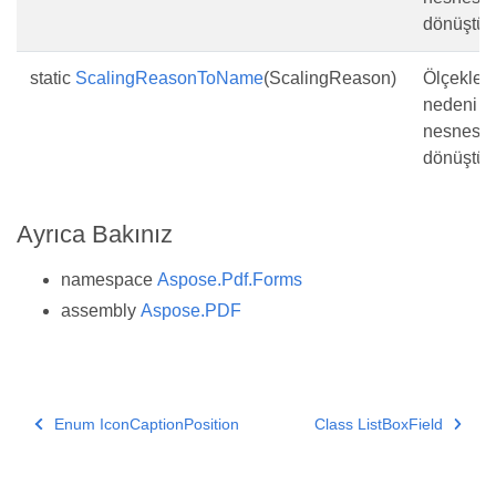
dönüştürü
static
ScalingReasonToName
(ScalingReason)
Ölçekle
nedeni
nesnesin
dönüştürü
Ayrıca Bakınız
namespace
Aspose.Pdf.Forms
assembly
Aspose.PDF
Enum IconCaptionPosition
Class ListBoxField