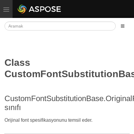
Gezinmeyi aç/kapat
Class
CustomFontSubstitutionBase
CustomFontSubstitutionBase.OriginalF
sınıfı
Orijinal font spesifikasyonunu temsil eder.