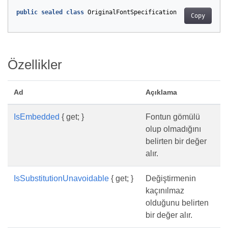
public
sealed
class
OriginalFontSpecification
Copy
Özellikler
Ad
Açıklama
IsEmbedded
{ get; }
Fontun gömülü
olup olmadığını
belirten bir değer
alır.
IsSubstitutionUnavoidable
{ get; }
Değiştirmenin
kaçınılmaz
olduğunu belirten
bir değer alır.