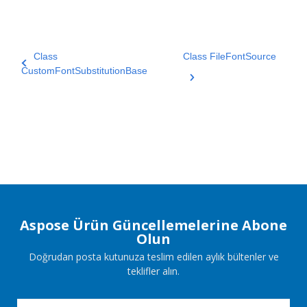
Class
Class FileFontSource
CustomFontSubstitutionBase
Aspose Ürün Güncellemelerine Abone
Olun
Doğrudan posta kutunuza teslim edilen aylık bültenler ve
teklifler alın.