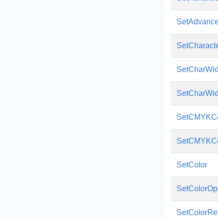
SetAdvance
SetCharact
SetCharWid
SetCharWi
SetCMYKCo
SetCMYKCo
SetColor
SetColorOp
SetColorRen