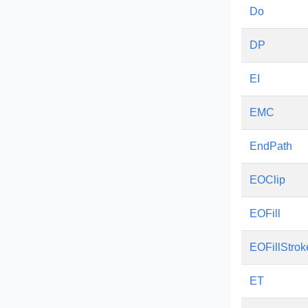
Do
DP
EI
EMC
EndPath
EOClip
EOFill
EOFillStrok
ET