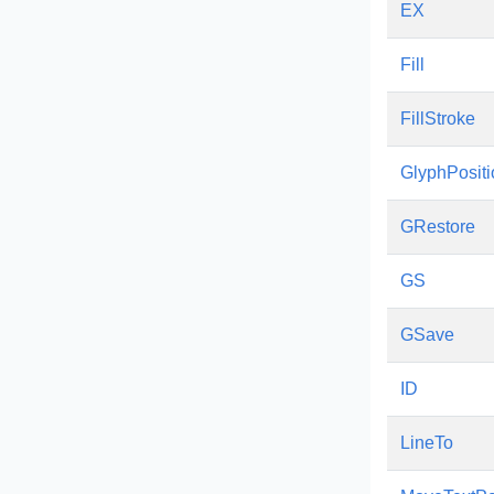
EX
Fill
FillStroke
GlyphPositi
GRestore
GS
GSave
ID
LineTo