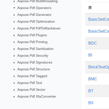
Aspose.Pdf.Multithreading
类
Aspose.Pdf.Operators
Aspose.Pdf.Generator
BasicSetCo
Aspose.Pdf.Optimization
Aspose.Pdf.PdfToMarkdown
BasicSetCo
Aspose.Pdf.Plugins
Aspose.Pdf.Printing
BDC
Aspose.Pdf.Sanitization
BI
Aspose.Pdf.Security
Aspose.Pdf.Signatures
BlockTextOp
Aspose.Pdf.Structure
Aspose.Pdf.Tagged
BMC
Aspose.Pdf.Text
Aspose.Pdf.Vector
BT
Aspose.Pdf.XfaConverter
BX