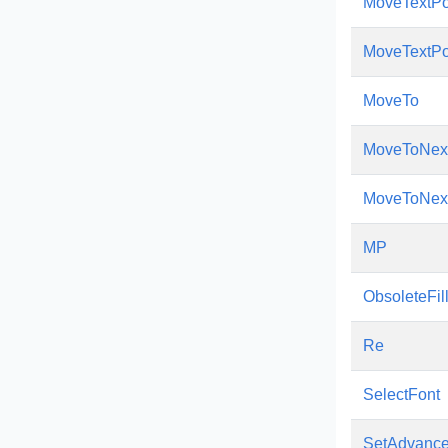
MoveTextPo
MoveTextPo
MoveTo
MoveToNex
MoveToNex
MP
ObsoleteFil
Re
SelectFont
SetAdvance