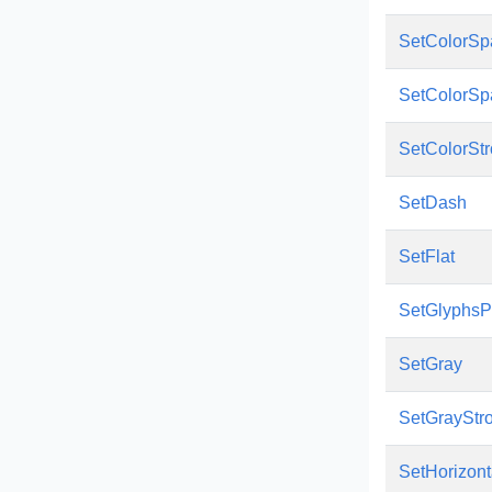
SetColorSp
SetColorSp
SetColorSt
SetDash
SetFlat
SetGlyphsP
SetGray
SetGrayStr
SetHorizont