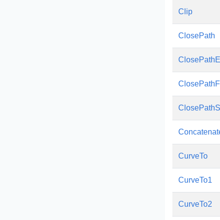
Clip
ClosePath
ClosePathE
ClosePathFi
ClosePathS
Concatenat
CurveTo
CurveTo1
CurveTo2