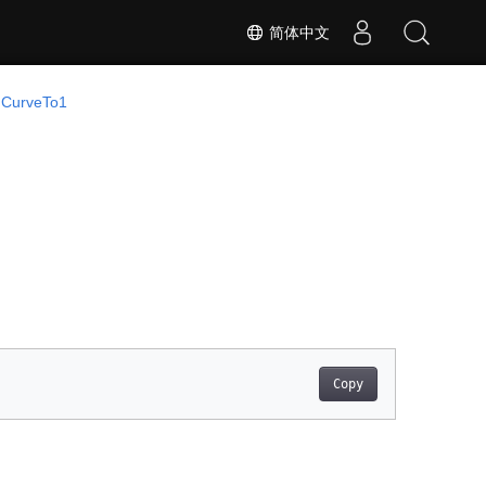
简体中文
 CurveTo1
Copy