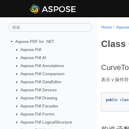
Home
Aspo
Class
Aspose.PDF for .NET
Aspose.Pdf
Aspose.Pdf.AI
Aspose.Pdf.Annotations
CurveT
Aspose.Pdf.Comparison
表示 v 操
Aspose.Pdf.DataEditor
Aspose.Pdf.Devices
Aspose.Pdf.Drawing
public
clas
Aspose.Pdf.Facades
Aspose.Pdf.Forms
Aspose.Pdf.LogicalStructure