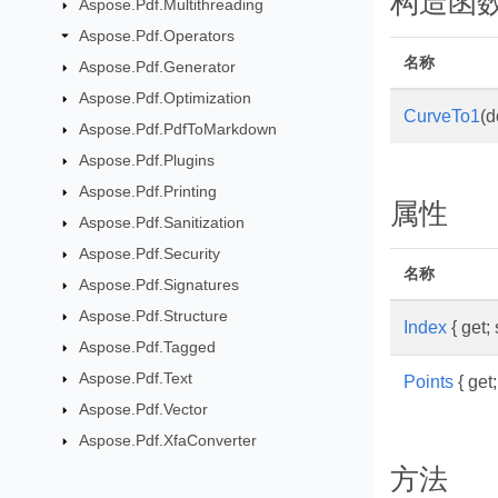
构造函
Aspose.Pdf.Multithreading
Aspose.Pdf.Operators
名称
Aspose.Pdf.Generator
Aspose.Pdf.Optimization
CurveTo1
(d
Aspose.Pdf.PdfToMarkdown
Aspose.Pdf.Plugins
Aspose.Pdf.Printing
属性
Aspose.Pdf.Sanitization
Aspose.Pdf.Security
名称
Aspose.Pdf.Signatures
Aspose.Pdf.Structure
Index
{ get; 
Aspose.Pdf.Tagged
Aspose.Pdf.Text
Points
{ get;
Aspose.Pdf.Vector
Aspose.Pdf.XfaConverter
方法