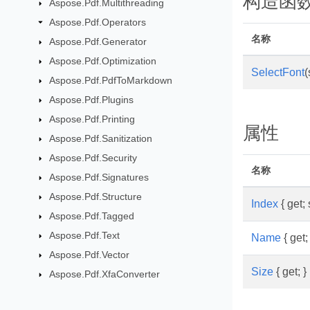
构造函
Aspose.Pdf.Multithreading
Aspose.Pdf.Operators
名称
Aspose.Pdf.Generator
Aspose.Pdf.Optimization
SelectFont
(
Aspose.Pdf.PdfToMarkdown
Aspose.Pdf.Plugins
Aspose.Pdf.Printing
属性
Aspose.Pdf.Sanitization
Aspose.Pdf.Security
名称
Aspose.Pdf.Signatures
Aspose.Pdf.Structure
Index
{ get; 
Aspose.Pdf.Tagged
Aspose.Pdf.Text
Name
{ get; 
Aspose.Pdf.Vector
Size
{ get; }
Aspose.Pdf.XfaConverter