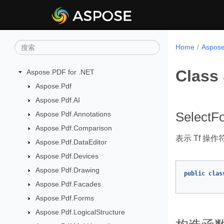
Home
Aspo
Class
Aspose.PDF for .NET
Aspose.Pdf
Aspose.Pdf.AI
Aspose.Pdf.Annotations
SelectF
Aspose.Pdf.Comparison
表示 Tf 
Aspose.Pdf.DataEditor
Aspose.Pdf.Devices
Aspose.Pdf.Drawing
public
clas
Aspose.Pdf.Facades
Aspose.Pdf.Forms
Aspose.Pdf.LogicalStructure