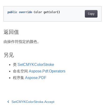
public
override
Color
getColor
()
Copy
返回值
由操作符指定的颜色。
另见
类
SetCMYKColorStroke
命名空间
Aspose.Pdf.Operators
程序集
Aspose.PDF
SetCMYKColorStroke.Accept