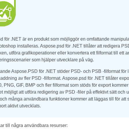
 för .NET är en produkt som möjliggör en omfattande manipulati
oshop installeras. Aspose.psd för .NET tillåter att redigera PSD 
n, utföra grafikoperationer eller konvertera ett filformat till ett 
ringsscenarier som hjälper utvecklare på väg.
ande Aspose.PSD för .NET stöder PSD- och PSB -filformat för l
laddning av fler PSD -filformat. Aspose.psd för .NET tillåter expor
PNG, GIF, BMP och fler filformat som stöds för export kommer a
t möjligt att utföra redigering av PSD -filer på effektivt sätt och
och många användbara funktioner kommer att läggas till för att
rt aktivt utvecklats.
ar till några användbara resurser: