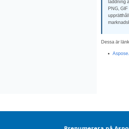
laddning a
PNG, GIF o
upprätthål
marknads
Dessa är länk
Aspose.
Prenumerera på Aspo