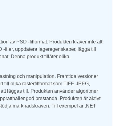
on av PSD -filformat. Produkten kräver inte att
-filer, uppdatera lageregenskaper, lägga till
annat. Denna produkt tillåter olika
astning och manipulation. Framtida versioner
t till olika rasterfilformat som TIFF, JPEG,
tt läggas till. Produkten använder algoritmer
 upprätthåller god prestanda. Produkten är aktivt
 stödja marknadskraven. Till exempel är .NET