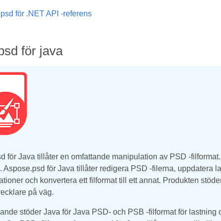
psd för .NET API -referens
sd för java
 för Java tillåter en omfattande manipulation av PSD -filformat
s. Aspose.psd för Java tillåter redigera PSD -filerna, uppdatera l
ationer och konvertera ett filformat till ett annat. Produkten st
vecklare på väg.
ande stöder Java för Java PSD- och PSB -filformat för lastning 