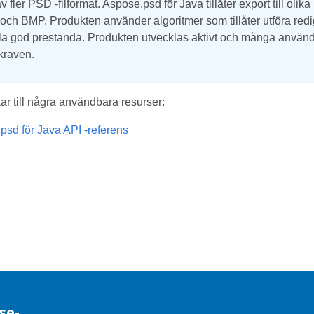
v fler PSD -filformat. Aspose.psd för Java tillåter export till ol
ch BMP. Produkten använder algoritmer som tillåter utföra rediger
la god prestanda. Produkten utvecklas aktivt och många användba
kraven.
ar till några användbara resurser:
psd för Java API -referens
se-