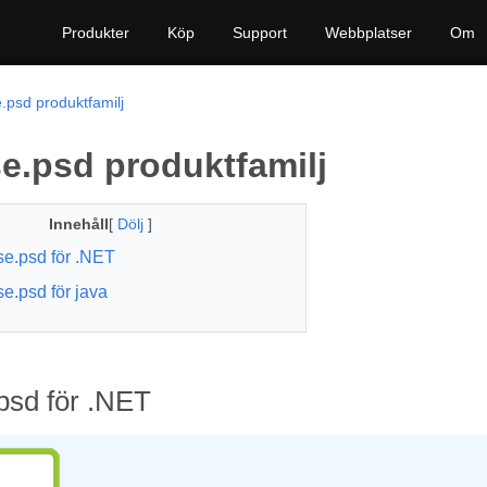
Produkter
Köp
Support
Webbplatser
Om
.psd produktfamilj
e.psd produktfamilj
Innehåll
[
Dölj
]
e.psd för .NET
e.psd för java
psd för .NET