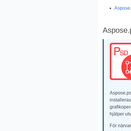
Aspose.
Aspose.p
Aspose.psd
installera
grafikoper
hjälper ut
För närvar