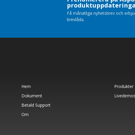
produktuppdatering
Få månatliga nyhetsbrev och erbjuda
brevlåda.
Hem
Produkter
Dokument
Livedemo
Betald Support
Om