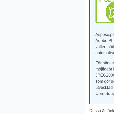
Aspose.psd
Adobe Phot
vattenmärke
automatise
För närvar
möjliggör 
JPEG2000, 
som gör de
utvecklad 
Core Suppo
Dessa är länk