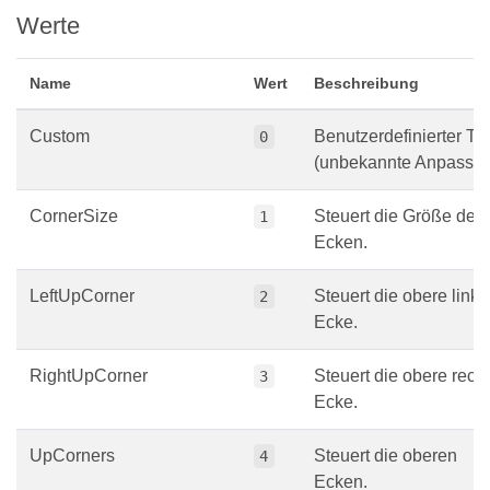
Werte
Name
Wert
Beschreibung
Custom
Benutzerdefinierter Ty
0
(unbekannte Anpassu
CornerSize
Steuert die Größe der
1
Ecken.
LeftUpCorner
Steuert die obere linke
2
Ecke.
RightUpCorner
Steuert die obere rech
3
Ecke.
UpCorners
Steuert die oberen
4
Ecken.