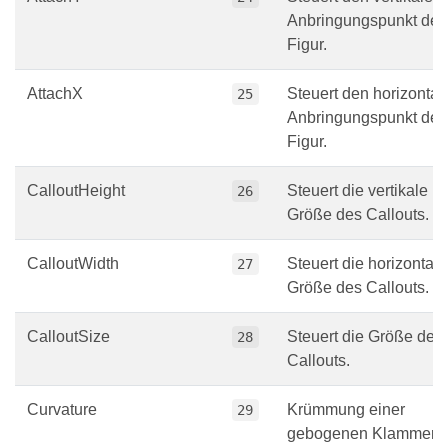
Anbringungspunkt der
Figur.
AttachX
Steuert den horizontal
25
Anbringungspunkt der
Figur.
CalloutHeight
Steuert die vertikale
26
Größe des Callouts.
CalloutWidth
Steuert die horizontale
27
Größe des Callouts.
CalloutSize
Steuert die Größe des
28
Callouts.
Curvature
Krümmung einer
29
gebogenen Klammer,