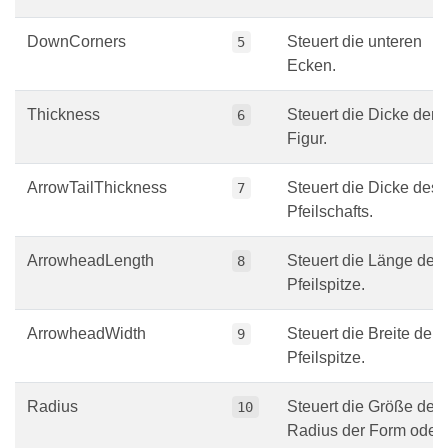
DownCorners
Steuert die unteren
5
Ecken.
Thickness
Steuert die Dicke der
6
Figur.
ArrowTailThickness
Steuert die Dicke des
7
Pfeilschafts.
ArrowheadLength
Steuert die Länge der
8
Pfeilspitze.
ArrowheadWidth
Steuert die Breite der
9
Pfeilspitze.
Radius
Steuert die Größe des
10
Radius der Form oder