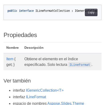
public
interface
ILineFormatCollection
:
IGenericCollection
Copy
Propiedades
Nombre
Descripción
Item
{
Obtiene el elemento en el índice
get; }
especificado. Solo lectura
.
ILineFormat
Ver también
interfaz
IGenericCollection<T>
interfaz
ILineFormat
espacio de nombres
Aspose.Slides.Theme