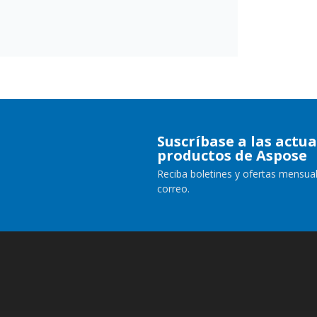
Suscríbase a las actua
productos de Aspose
Reciba boletines y ofertas mensual
correo.