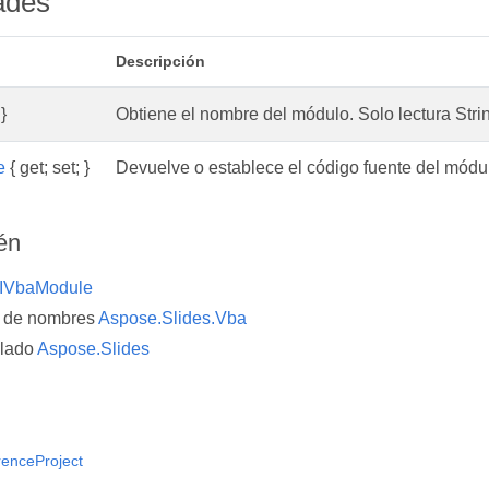
ades
Descripción
}
Obtiene el nombre del módulo. Solo lectura Stri
e
{ get; set; }
Devuelve o establece el código fuente del módulo
én
IVbaModule
o de nombres
Aspose.Slides.Vba
lado
Aspose.Slides
enceProject