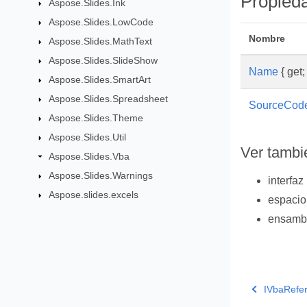
Propied
Aspose.Slides.Ink
Aspose.Slides.LowCode
Nombre
Aspose.Slides.MathText
Aspose.Slides.SlideShow
Name
{ get; 
Aspose.Slides.SmartArt
Aspose.Slides.Spreadsheet
SourceCod
Aspose.Slides.Theme
Aspose.Slides.Util
Ver tambi
Aspose.Slides.Vba
Aspose.Slides.Warnings
interfaz
Aspose.slides.excels
espaci
ensamb
IVbaRefer