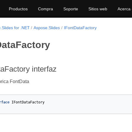
Productos
Compra
Soporte
Sitios web
Acerca
.Slides for .NET
Aspose.Slides
IFontDataFactory
DataFactory
aFactory interfaz
ábrica FontData
rface
IFontDataFactory