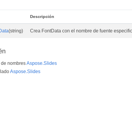
s
Descripción
Data
(string)
Crea FontData con el nombre de fuente especifi
én
o de nombres
Aspose.Slides
lado
Aspose.Slides