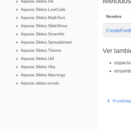
Método
Aspose.Slides.Ink
Aspose.Slides.LowCode
Nombre
Aspose.Slides.MathText
Aspose.Slides.SlideShow
CreateFont
Aspose.Slides.SmartArt
Aspose.Slides.Spreadsheet
Ver tambi
Aspose.Slides.Theme
Aspose.Slides.Util
espaci
Aspose.Slides.Vba
ensamb
Aspose.Slides.Warnings
Aspose.slides.excels
IFontData