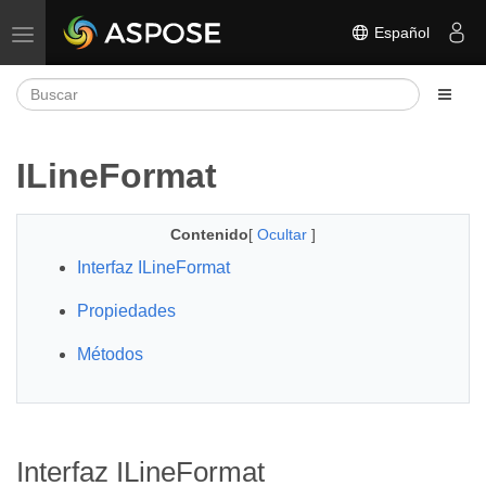
Español
Alternar navegación
ILineFormat
Contenido
[
Ocultar
]
Interfaz ILineFormat
Propiedades
Métodos
Interfaz ILineFormat