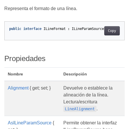
Representa el formato de una línea.
public
interface
ILineFormat
:
ILineParamSource
Copy
Propiedades
Nombre
Descripción
Alignment
{ get; set; }
Devuelve o establece la
alineación de la línea.
Lectura/escritura
.
LineAlignment
AsILineParamSource
{
Permite obtener la interfaz