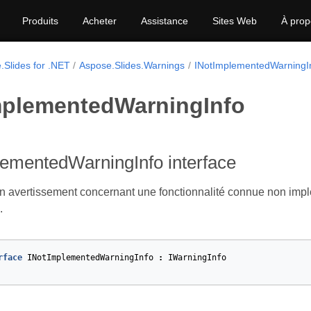
Produits
Acheter
Assistance
Sites Web
À prop
.Slides for .NET
Aspose.Slides.Warnings
INotImplementedWarningI
mplementedWarningInfo
lementedWarningInfo interface
n avertissement concernant une fonctionnalité connue non imp
.
rface
INotImplementedWarningInfo
:
IWarningInfo