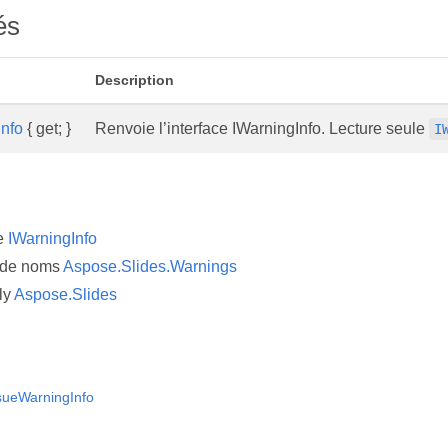
és
Description
nfo
{ get; }
Renvoie l’interface IWarningInfo. Lecture seule
I
ce
IWarningInfo
 de noms
Aspose.Slides.Warnings
ly
Aspose.Slides
sueWarningInfo