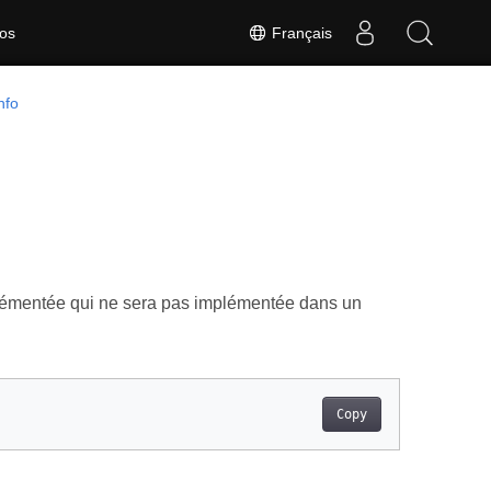
Français
os
nfo
lémentée qui ne sera pas implémentée dans un
Copy