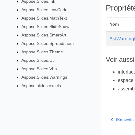
Aspose.Slides.Ink
Propriét
Aspose.Slides.LowCode
Aspose.Slides.MathText
Nom
Aspose.Slides.SlideShow
Aspose.Slides.SmartArt
AsIWarningI
Aspose.Slides.Spreadsheet
Aspose.Slides.Theme
Voir aussi
Aspose.Slides.Util
Aspose.Slides.Vba
interfa
Aspose.Slides.Warnings
espace
Aspose.slides.excels
assemb
IKnownIs