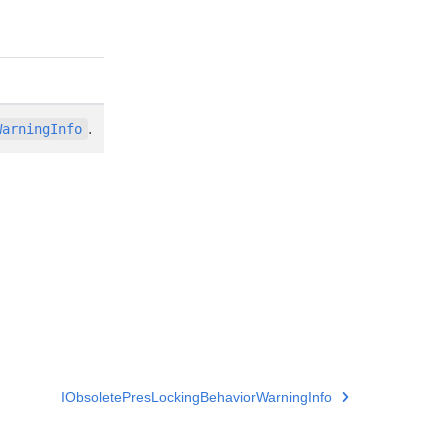
.
WarningInfo
IObsoletePresLockingBehaviorWarningInfo