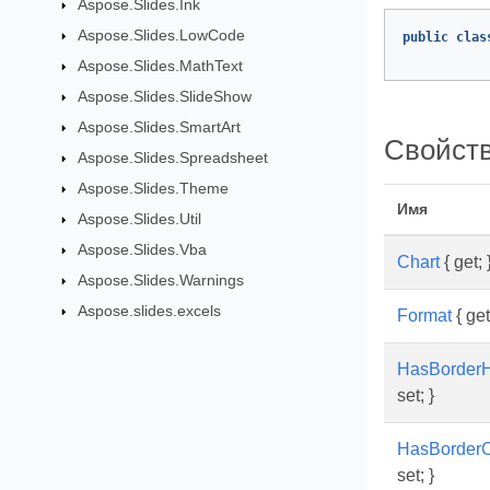
Aspose.Slides.Ink
Aspose.Slides.LowCode
public
clas
Aspose.Slides.MathText
Aspose.Slides.SlideShow
Aspose.Slides.SmartArt
Свойст
Aspose.Slides.Spreadsheet
Aspose.Slides.Theme
Имя
Aspose.Slides.Util
Aspose.Slides.Vba
Chart
{ get; 
Aspose.Slides.Warnings
Aspose.slides.excels
Format
{ get
HasBorderH
set; }
HasBorderO
set; }