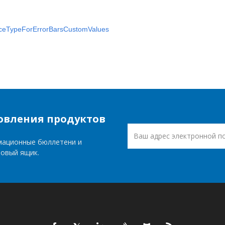
ceTypeForErrorBarsCustomValues
овления продуктов
мационные бюллетени и
товый ящик.