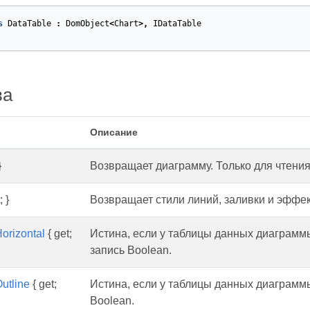
s
DataTable
:
DomObject
<
Chart
>,
IDataTable
ва
Описание
}
Возвращает диаграмму. Только для чтени
; }
Возвращает стили линий, заливки и эффек
orizontal
{ get;
Истина, если у таблицы данных диаграммы
запись Boolean.
utline
{ get;
Истина, если у таблицы данных диаграммы
Boolean.