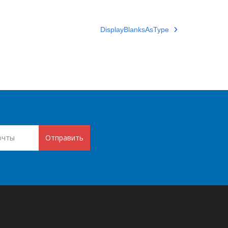
DisplayBlanksAsType
Отправить