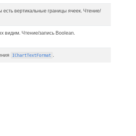
 есть вертикальные границы ячеек. Чтение/
х видим. Чтение/запись Boolean.
тения
.
IChartTextFormat