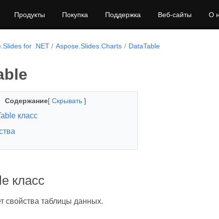
Продукты
Покупка
Поддержка
Веб-сайты
О 
.Slides for .NET
Aspose.Slides.Charts
DataTable
able
Содержание
[
Скрывать
]
able класс
ства
le класс
т свойства таблицы данных.