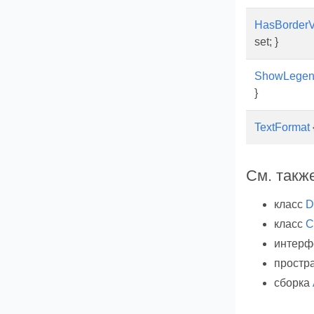
HasBorderVe
set; }
ShowLege
}
TextFormat
{
См. такж
класс
D
класс
C
интер
простр
сборка