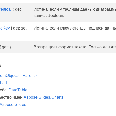
rtical
{ get;
Истина, если у таблицы данных диаграммы
запись Boolean.
ndKey
{ get; set;
Истина, если ключ легенды подписи данны
 get; }
Возвращает формат текста. Только для ч
е
omObject<TParent>
hart
фейс
IDataTable
анство имён
Aspose.Slides.Charts
Aspose.Slides