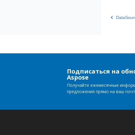
DataSour
Подписаться на обн
Aspose
Получайте ежемесячные инфор
предложения прямо на ваш поч