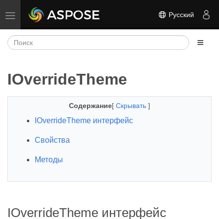
Русский
Переключить навигацию
IOverrideTheme
Содержание
[
Скрывать
]
IOverrideTheme интерфейс
Свойства
Методы
IOverrideTheme интерфейс