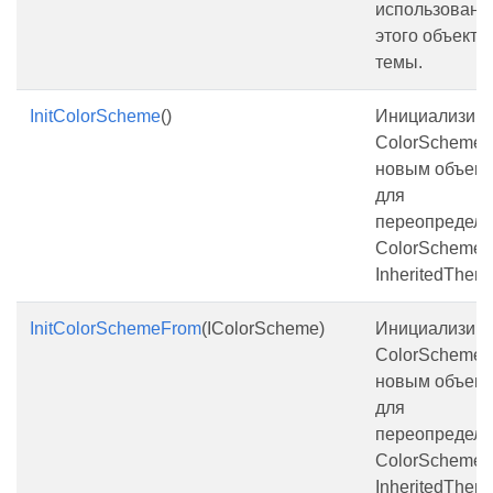
использовани
этого объектa
темы.
InitColorScheme
()
Инициализиру
ColorScheme
новым объект
для
переопредел
ColorScheme 
InheritedThem
InitColorSchemeFrom
(IColorScheme)
Инициализиру
ColorScheme
новым объект
для
переопредел
ColorScheme 
InheritedThem