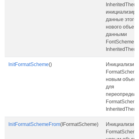
InheritedThem
инициализиру
данные этого
нового объект
данными
FontScheme у
InheritedThem
InitFormatScheme
()
Инициализиру
FormatSchem
новым объект
для
переопредел
FormatScheme
InheritedThem
InitFormatSchemeFrom
(IFormatScheme)
Инициализиру
FormatSchem