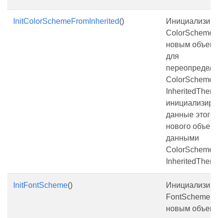
InitColorSchemeFromInherited
()
Инициализиру
ColorScheme
новым объект
для
переопредел
ColorScheme 
InheritedThem
инициализиру
данные этого
нового объект
данными
ColorScheme 
InheritedThem
InitFontScheme
()
Инициализиру
FontScheme
новым объект