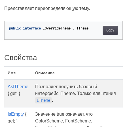
Представляет переопределяющую тему.
public
interface
IOverrideTheme
:
ITheme
Copy
Свойства
Имя
Описание
AsITheme
Позволяет получить базовый
{ get; }
интерфейс ITheme. Только для чтения
.
ITheme
IsEmpty
{
Значение true означает, что
get; }
ColorScheme, FontScheme,