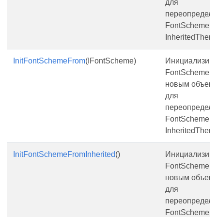
для
переопредел
FontScheme у
InheritedThem
InitFontSchemeFrom
(IFontScheme)
Инициализиру
FontScheme
новым объект
для
переопредел
FontScheme у
InheritedThem
InitFontSchemeFromInherited
()
Инициализиру
FontScheme
новым объект
для
переопредел
FontScheme у