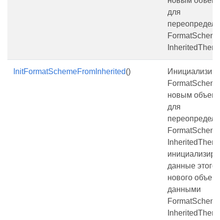
новым объект
для
переопредел
FormatScheme
InheritedThem
InitFormatSchemeFromInherited
()
Инициализиру
FormatSchem
новым объект
для
переопредел
FormatScheme
InheritedThem
инициализиру
данные этого
нового объект
данными
FormatScheme
InheritedThem