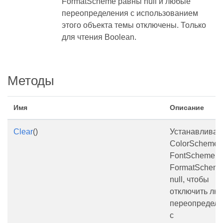
FormatScheme равны null и любые
переопределения с использованием
этого объектa темы отключены. Только
для чтения Boolean.
Методы
Имя
Описание
Clear
()
Устанавливае
ColorScheme,
FontScheme,
FormatScheme
null, чтобы
отключить лю
переопредел
с