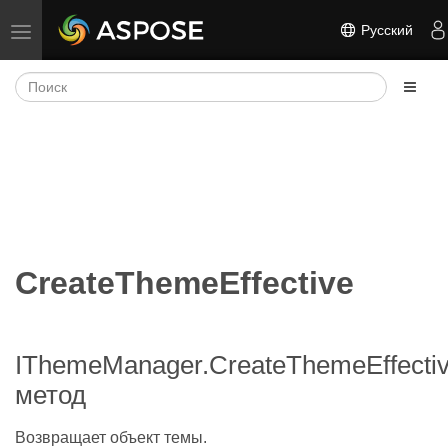
Русский
Переключить навигацию
CreateThemeEffective
IThemeManager.CreateThemeEffecti
метод
Возвращает объект темы.