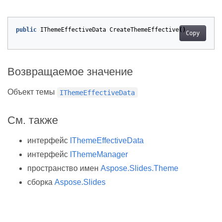
public
IThemeEffectiveData
CreateThemeEffective
()
Copy
Возвращаемое значение
Объект темы
IThemeEffectiveData
См. также
интерфейс
IThemeEffectiveData
интерфейс
IThemeManager
пространство имен
Aspose.Slides.Theme
сборка
Aspose.Slides