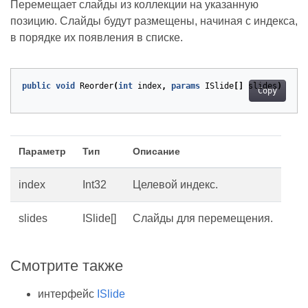
Перемещает слайды из коллекции на указанную
позицию. Слайды будут размещены, начиная с индекса,
в порядке их появления в списке.
public
void
Reorder
(
int
index
,
params
ISlide
[]
slides
)
Copy
Параметр
Тип
Описание
index
Int32
Целевой индекс.
slides
ISlide[]
Слайды для перемещения.
Смотрите также
интерфейс
ISlide