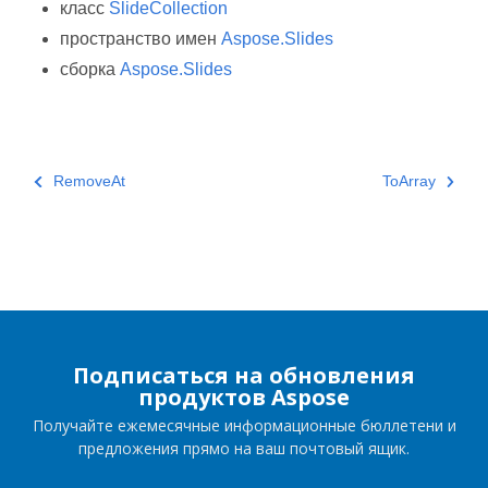
класс
SlideCollection
пространство имен
Aspose.Slides
сборка
Aspose.Slides
RemoveAt
ToArray
Подписаться на обновления
продуктов Aspose
Получайте ежемесячные информационные бюллетени и
предложения прямо на ваш почтовый ящик.