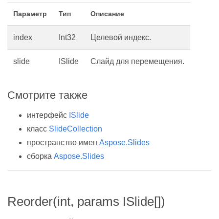
Параметр
Тип
Описание
index
Int32
Целевой индекс.
slide
ISlide
Слайд для перемещения.
Смотрите также
интерфейс
ISlide
класс
SlideCollection
пространство имен
Aspose.Slides
сборка
Aspose.Slides
Reorder(int, params ISlide[])