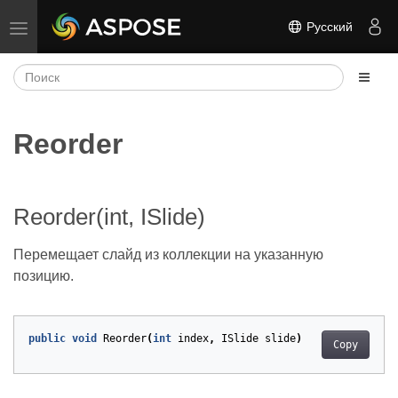
Русский
Переключить навигацию
Reorder
Reorder(int, ISlide)
Перемещает слайд из коллекции на указанную
позицию.
public
void
Reorder
(
int
index
,
ISlide
slide
)
Copy