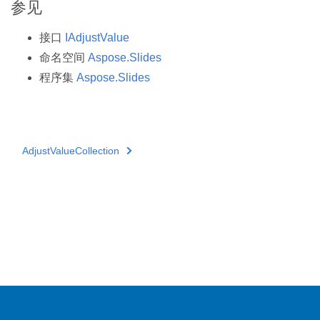
参见
接口
IAdjustValue
命名空间
Aspose.Slides
程序集
Aspose.Slides
AdjustValueCollection