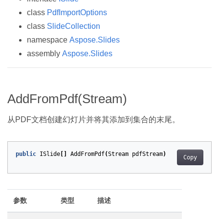
class
PdfImportOptions
class
SlideCollection
namespace
Aspose.Slides
assembly
Aspose.Slides
AddFromPdf(Stream)
从PDF文档创建幻灯片并将其添加到集合的末尾。
public
ISlide
[]
AddFromPdf
(
Stream
pdfStream
)
Copy
参数
类型
描述