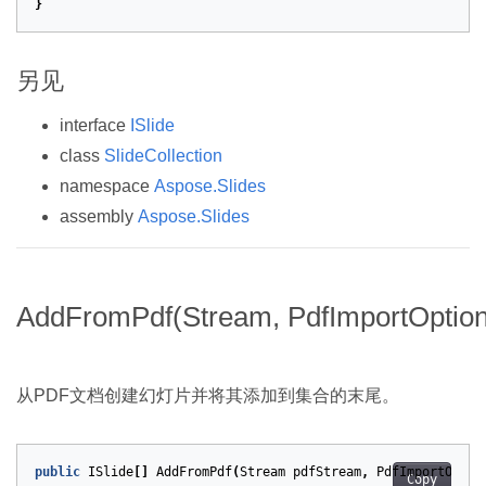
}
另见
interface
ISlide
class
SlideCollection
namespace
Aspose.Slides
assembly
Aspose.Slides
AddFromPdf(Stream, PdfImportOption
从PDF文档创建幻灯片并将其添加到集合的末尾。
public
ISlide
[]
AddFromPdf
(
Stream
pdfStream
,
PdfImportOptio
Copy