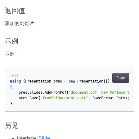
返回值
添加的幻灯片
示例
示例：
[C#]
Copy
using
(
Presentation
pres
=
new
Presentation
())
{
pres
.
Slides
.
AddFromPdf
(
pres
.
Save
(
"fromPdfDocument.pptx"
,
SaveFormat
.
Pptx
);
}
另见
interface
ISlide