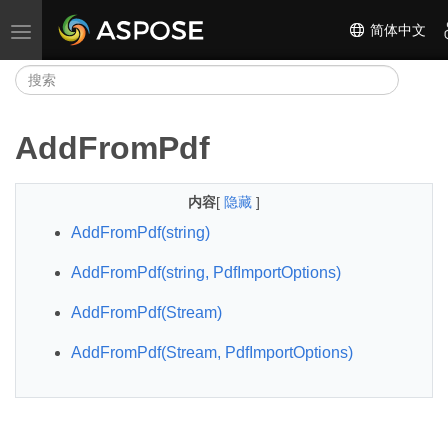
简体中文
切换导航
AddFromPdf
内容
[
隐藏
]
AddFromPdf(string)
AddFromPdf(string, PdfImportOptions)
AddFromPdf(Stream)
AddFromPdf(Stream, PdfImportOptions)