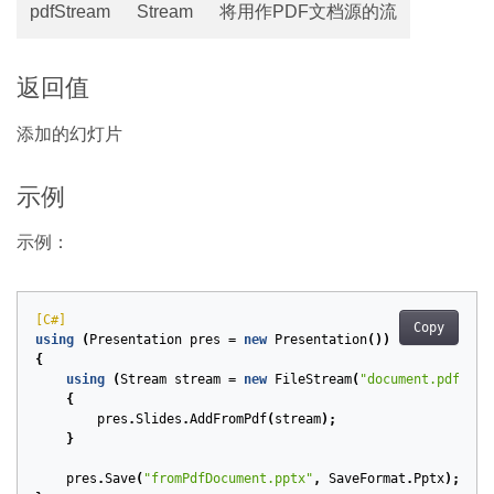
pdfStream
Stream
将用作PDF文档源的流
返回值
添加的幻灯片
示例
示例：
[C#]
Copy
using
(
Presentation
pres
=
new
Presentation
())
{
using
(
Stream
stream
=
new
FileStream
(
"document.pdf"
,
F
{
pres
.
Slides
.
AddFromPdf
(
stream
);
}
pres
.
Save
(
"fromPdfDocument.pptx"
,
SaveFormat
.
Pptx
);