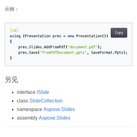
示例：
[C#]
Copy
using
(
Presentation
pres
=
new
Presentation
())
{
pres
.
Slides
.
AddFromPdf
(
"document.pdf"
);
pres
.
Save
(
"fromPdfDocument.pptx"
,
SaveFormat
.
Pptx
);
}
另见
interface
ISlide
class
SlideCollection
namespace
Aspose.Slides
assembly
Aspose.Slides