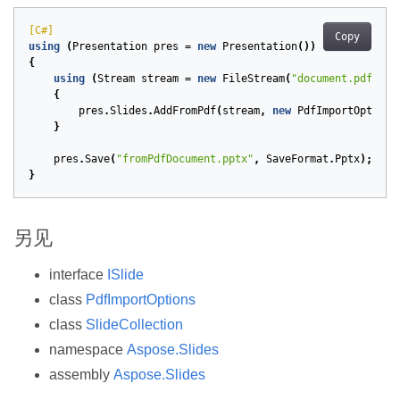
[C#]
Copy
using
(
Presentation
pres
=
new
Presentation
())
{
using
(
Stream
stream
=
new
FileStream
(
"document.pdf"
,
F
{
pres
.
Slides
.
AddFromPdf
(
stream
,
new
PdfImportOptions
}
pres
.
Save
(
"fromPdfDocument.pptx"
,
SaveFormat
.
Pptx
);
}
另见
interface
ISlide
class
PdfImportOptions
class
SlideCollection
namespace
Aspose.Slides
assembly
Aspose.Slides