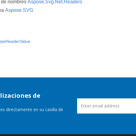
o de nombres
Aspose.Svg.Net.Headers
ea
Aspose.SVG
ypeHeaderValue
lizaciones de
es directamente en su casilla de