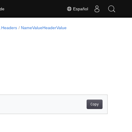
Español
 de
.Headers
NameValueHeaderValue
Copy