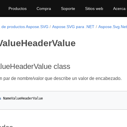
Productos
Compra
Soporte
Sitios web
Acerca
a de productos Aspose.SVG
Aspose.SVG para .NET
Aspose.Svg.Net
alueHeaderValue
ueHeaderValue class
n par de nombre/valor que describe un valor de encabezado.
s
NameValueHeaderValue