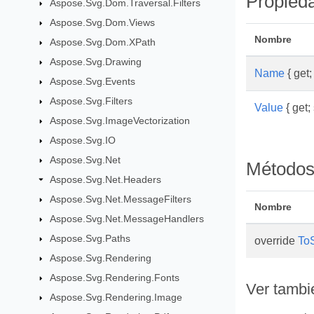
Propied
Aspose.Svg.Dom.Traversal.Filters
Aspose.Svg.Dom.Views
Nombre
Aspose.Svg.Dom.XPath
Aspose.Svg.Drawing
Name
{ get; 
Aspose.Svg.Events
Aspose.Svg.Filters
Value
{ get; 
Aspose.Svg.ImageVectorization
Aspose.Svg.IO
Aspose.Svg.Net
Método
Aspose.Svg.Net.Headers
Aspose.Svg.Net.MessageFilters
Nombre
Aspose.Svg.Net.MessageHandlers
Aspose.Svg.Paths
override
ToS
Aspose.Svg.Rendering
Aspose.Svg.Rendering.Fonts
Ver tambi
Aspose.Svg.Rendering.Image