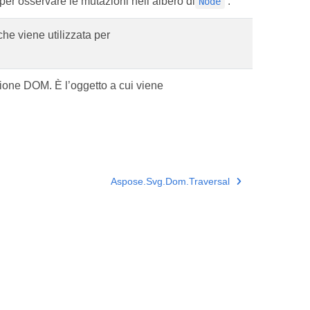
per osservare le mutazioni nell’albero di
.
Node
he viene utilizzata per
one DOM. È l’oggetto a cui viene
Aspose.Svg.Dom.Traversal