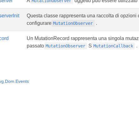
server
A
oggetto può essere utilizzato 
MutationObserver
erverInit
Questa classe rappresenta una raccolta di opzioni c
configurare
.
MutationObserver
cord
Un MutationRecord rappresenta una singola mutazi
passato
S
.
MutationObserver
MutationCallback
vg.Dom.Events