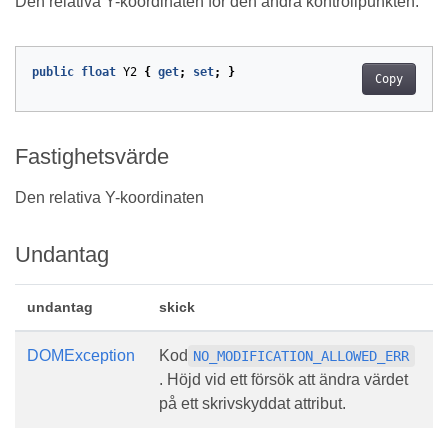
Den relativa Y-koordinaten för den andra kontrollpunkten.
public
float
Y2
{
get
;
set
;
}
Copy
Fastighetsvärde
Den relativa Y-koordinaten
Undantag
undantag
skick
DOMException
Kod
NO_MODIFICATION_ALLOWED_ERR
. Höjd vid ett försök att ändra värdet
på ett skrivskyddat attribut.