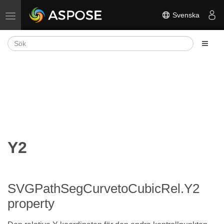
Svenska
Växla navigering
Y2
SVGPathSegCurvetoCubicRel.Y2
property