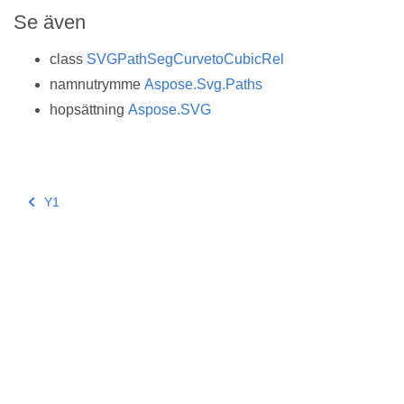
Se även
class
SVGPathSegCurvetoCubicRel
namnutrymme
Aspose.Svg.Paths
hopsättning
Aspose.SVG
Y1