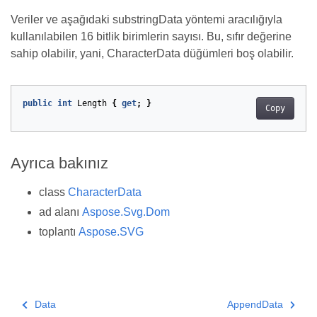
Veriler ve aşağıdaki substringData yöntemi aracılığıyla
kullanılabilen 16 bitlik birimlerin sayısı. Bu, sıfır değerine
sahip olabilir, yani, CharacterData düğümleri boş olabilir.
public
int
Length
{
get
;
}
Copy
Ayrıca bakınız
class
CharacterData
ad alanı
Aspose.Svg.Dom
toplantı
Aspose.SVG
Data
AppendData