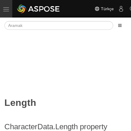
Türkçe
Gezinmeyi aç/kapat
Length
CharacterData.Length property