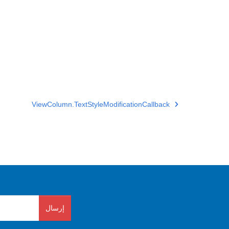
ViewColumn.TextStyleModificationCallback
إرسال