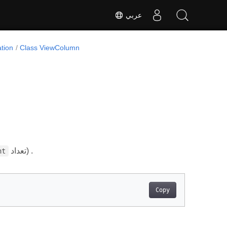
عربي
tion
Class ViewColumn
تعداد) .
nt
Copy