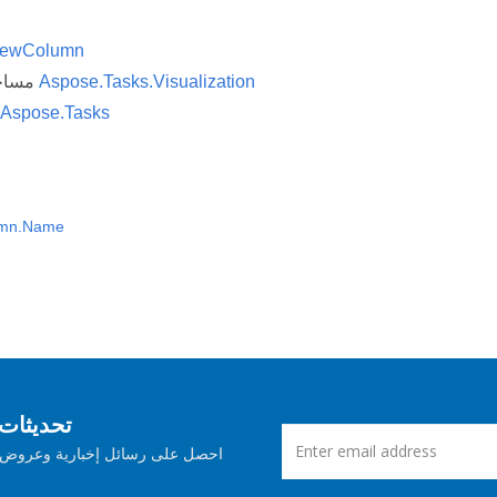
iewColumn
Aspose.Tasks.Visualization
مساحة الاسم
Aspose.Tasks
umn.Name
اشترك في Aspose ت
احصل على رسائل إخبارية وعروض ش