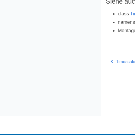
Siehe au
class
Ti
namen
Montag
Timescale