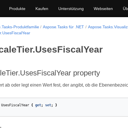
Produkte
Kaufen
Unterstützung
Webseiten
Üb
.Tasks-Produktfamilie
Aspose.Tasks für .NET
Aspose.Tasks.Visualiz
r.UsesFiscalYear
caleTier.UsesFiscalYear
eTier.UsesFiscalYear property
rt ab oder legt einen Wert fest, der angibt, ob die Ebenenbeze
UsesFiscalYear
{
get
;
set
;
}