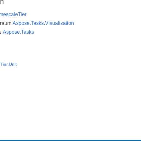
ch
mescaleTier
sraum
Aspose.Tasks.Visualization
e
Aspose.Tasks
Tier.Unit