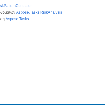
skPatternCollection
ονομάτων
Aspose.Tasks.RiskAnalysis
υση
Aspose.Tasks