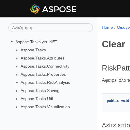
Home
Οικογέ
Clear
Aspose.Tasks για .NET
Aspose.Tasks
Aspose.Tasks.Attributes
Aspose.Tasks.Connectivity
RiskPatt
Aspose.Tasks.Properties
Αφαιρεί όλα τ
Aspose.Tasks.RiskAnalysis
Aspose.Tasks.Saving
Aspose.Tasks.Util
public
void
Aspose.Tasks.Visualization
Δείτε επί