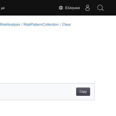
Ελληνικά
 με
RiskAnalysis
RiskPatternCollection
Clear
Copy