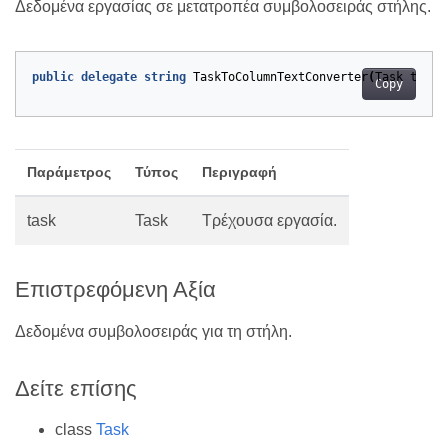
Δεδομένα εργασίας σε μετατροπέα συμβολοσειράς στήλης.
public
delegate
string
TaskToColumnTextConverter
(
Task
task
)
Copy
Παράμετρος
Τύπος
Περιγραφή
task
Task
Τρέχουσα εργασία.
Επιστρεφόμενη Αξία
Δεδομένα συμβολοσειράς για τη στήλη.
Δείτε επίσης
class
Task