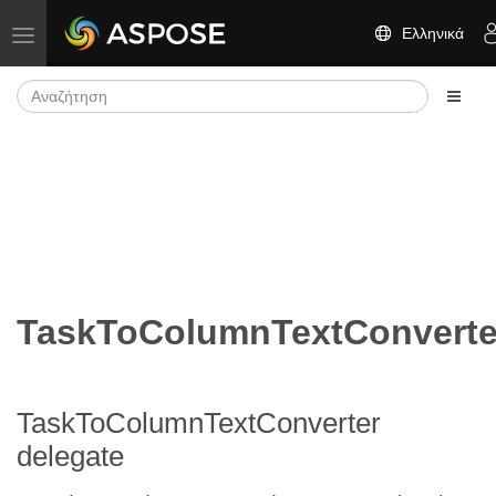
Ελληνικά
Εναλλαγή πλοήγησης
TaskToColumnTextConverte
TaskToColumnTextConverter
delegate