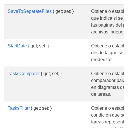
SaveToSeparateFiles
{ get; set; }
Obtiene o estable
que indica si se 
las páginas del p
archivos independ
StartDate
{ get; set; }
Obtiene o estable
desde la que se 
renderizar.
TasksComparer
{ get; set; }
Obtiene o estable
comparador para 
en diagramas de G
de tareas.
TasksFilter
{ get; set; }
Obtiene o estable
condición que se u
tareas representa