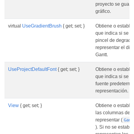
proyecto se guard
gráfico.
virtual
UseGradientBrush
{ get; set; }
Obtiene o estable
que indica si se d
pincel de degrada
representar el di
Gantt.
UseProjectDefaultFont
{ get; set; }
Obtiene o estable
que indica si se de
fuente predetermi
representación.
View
{ get; set; }
Obtiene o establec
las columnas de v
representar (
Gant
). Si no se estable