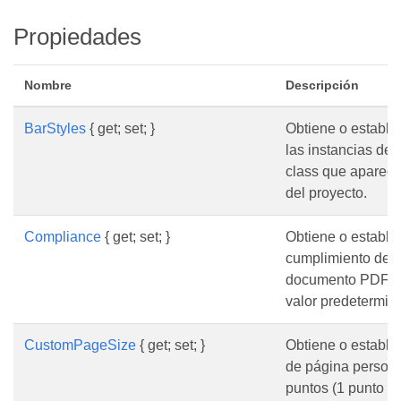
Propiedades
Nombre
Descripción
BarStyles
{ get; set; }
Obtiene o establec
las instancias del
class que aparecen
del proyecto.
Compliance
{ get; set; }
Obtiene o estable
cumplimiento des
documento PDF g
valor predetermin
CustomPageSize
{ get; set; }
Obtiene o estable
de página person
puntos (1 punto =