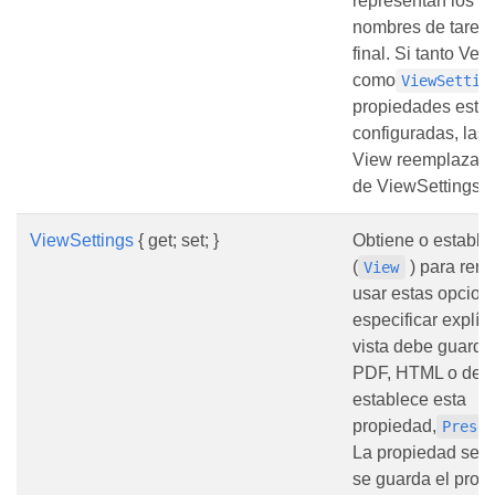
representan los ID
nombres de tarea, e
final. Si tanto Ver
como
ViewSettin
propiedades está
configuradas, las
View reemplazan 
de ViewSettings.
ViewSettings
{ get; set; }
Obtiene o estable
(
) para rend
View
usar estas opcion
especificar explíc
vista debe guarda
PDF, HTML o de i
establece esta
propiedad,
Prese
La propiedad se 
se guarda el proye