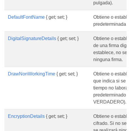
pulgada).
DefaultFontName
{ get; set; }
Obtiene o establec
predeterminada pa
DigitalSignatureDetails
{ get; set; }
Obtiene o establec
de una firma digita
establece, no se r
ninguna firma.
DrawNonWorkingTime
{ get; set; }
Obtiene o estable
que indica si se d
tiempo no laborabl
predeterminado e
VERDADERO).
EncryptionDetails
{ get; set; }
Obtiene o estable
cifrado. Si no se 
se realizará ningú