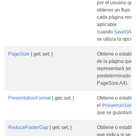
por el usuario que
obtener un flujo d
cada página rende
aplicable
cuando
SaveToSe
se utiliza la opció
PageSize
{ get; set; }
Obtiene o estable
de la página que 
representará (el v
predeterminado e
PageSize.A4).
PresentationFormat
{ get; set; }
Obtiene o estable
el
PresentationF
que se guardará e
ReduceFooterGap
{ get; set; }
Obtiene o estable
que indica si se d