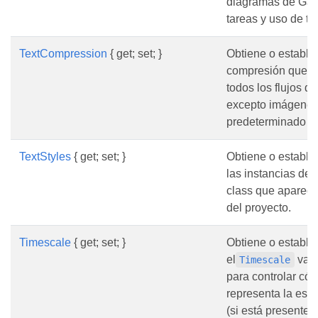
diagramas de Gant
tareas y uso de ta
TextCompression
{ get; set; }
Obtiene o estable
compresión que s
todos los flujos d
excepto imágenes.
predeterminado es
TextStyles
{ get; set; }
Obtiene o establec
las instancias del
class que aparecen
del proyecto.
Timescale
{ get; set; }
Obtiene o estable
el
valo
Timescale
para controlar có
representa la esc
(si está presente)