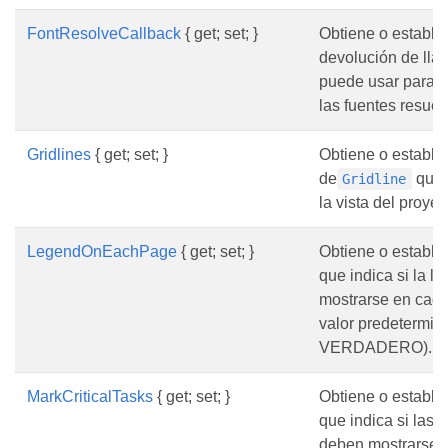
FontResolveCallback
{ get; set; }
Obtiene o estable
devolución de ll
puede usar para p
las fuentes resuel
Gridlines
{ get; set; }
Obtiene o establec
de
que 
Gridline
la vista del proyec
LegendOnEachPage
{ get; set; }
Obtiene o estable
que indica si la 
mostrarse en cada
valor predetermin
VERDADERO).
MarkCriticalTasks
{ get; set; }
Obtiene o estable
que indica si las t
deben mostrarse e