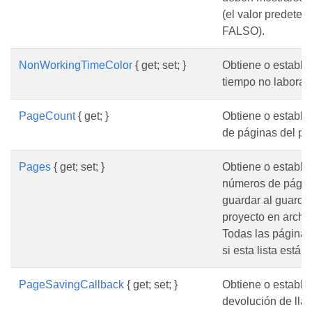
(el valor predete
FALSO).
NonWorkingTimeColor
{ get; set; }
Obtiene o establec
tiempo no laborab
PageCount
{ get; }
Obtiene o estable
de páginas del pr
Pages
{ get; set; }
Obtiene o establec
números de págin
guardar al guardar
proyecto en archi
Todas las páginas
si esta lista está v
PageSavingCallback
{ get; set; }
Obtiene o estable
devolución de lla