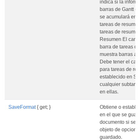
indica si la inform
barras de Gantt d
se acumulará en l
tareas de resumen
tareas de resume
Resumen El campo 
barra de tareas d
muestra barras a
Debe tener el c
para tareas de r
establecido en Sí
cualquier subtare
en ellas.
SaveFormat
{ get; }
Obtiene o estable
en el que se guard
documento si se ut
objeto de opcione
guardado.