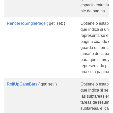
espacio entre la úl
pie de página.
RenderToSinglePage
{ get; set; }
Obtiene o estable
que indica si un 
representarse en 
página cuando el 
guarda en formato 
tamaño de la pág
para que el proye
representado pue
una sola página.
RollUpGanttBars
{ get; set; }
Obtiene o estable
que indica si se 
las subtareas en l
tareas de resumen
subtareas, el ca