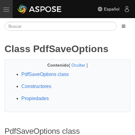
Español
Alternar navegación
Class PdfSaveOptions
Contenido
[
Ocultar
]
PdfSaveOptions class
Constructores
Propiedades
PdfSaveOptions class