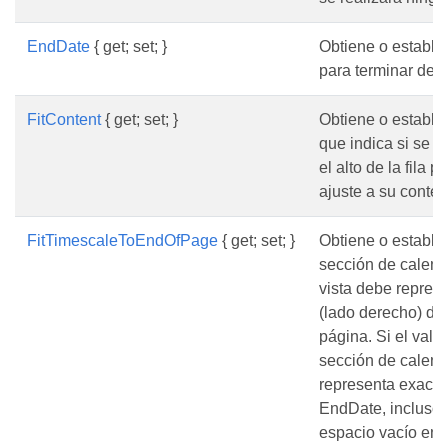
EndDate
{ get; set; }
Obtiene o estable
para terminar de r
FitContent
{ get; set; }
Obtiene o estable
que indica si se 
el alto de la fila 
ajuste a su conten
FitTimescaleToEndOfPage
{ get; set; }
Obtiene o estable
sección de calend
vista debe represe
(lado derecho) de 
página. Si el valor
sección de calend
representa exact
EndDate, incluso 
espacio vacío en 