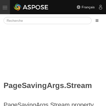
Français
Basculer la navigation
PageSavingArgs.Stream
PageSavingArgs.Stream property