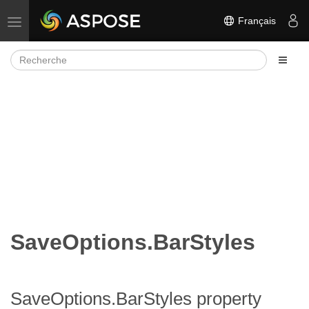
Français
Basculer la navigation
SaveOptions.BarStyles
SaveOptions.BarStyles property