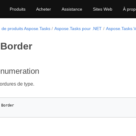
Produits
Acheter
Assistance
Sites Web
À prop
e de produits Aspose.Tasks
Aspose.Tasks pour .NET
Aspose.Tasks.Vi
Border
enumeration
bordures de type.
Border