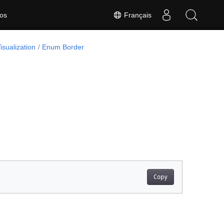
Français
os
sualization
Enum Border
Copy