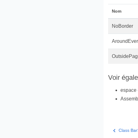
Nom
NoBorder
AroundEve
OutsidePag
Voir égal
espace
Assemb
Class Bar