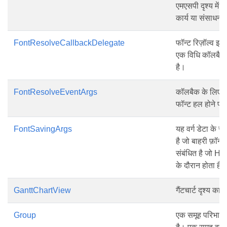
एमएसपी दृश्य में प
कार्य या संसाधनों
FontResolveCallbackDelegate
फॉन्ट रिज़ॉल्व इवे
एक विधि कॉलबैक 
है।
FontResolveEventArgs
कॉलबैक के लिए तर
फॉन्ट हल होने पर
FontSavingArgs
यह वर्ग डेटा के स
है जो बाहरी फ़ॉन्
संबंधित है जो HTM
के दौरान होता है।
GanttChartView
गैंटचार्ट दृश्य का
Group
एक समूह परिभाषा 