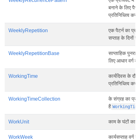
WeeklyRecurrencePattern
एक प्रोजेक्ट में सा
बनाने के लिए पैरा
प्रतिनिधित्व करत
WeeklyRepetition
एक पैटर्न का प्रत
सप्ताह के दिनों 
WeeklyRepetitionBase
साप्ताहिक पुनरावृत्त
लिए आधार वर्ग का
WorkingTime
कार्यदिवस के दौर
प्रतिनिधित्व करत
WorkingTimeCollection
के संग्रह का प्रत
है
WorkingTim
WorkUnit
काम के घंटों का प
WorkWeek
कार्यसप्ताह वर्ग क