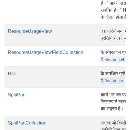
है जो बाहरी संसा
संबंधित है जो HTM
के दौरान होता है।
ResourceUsageView
एक परियोजना में 
प्रतिनिधित्व करत
ResourceUsageViewFieldCollection
के संग्रह का प्रत
है
ResourceUs
Rsc
के समर्थित गुणों 
है
वस्
Resource
SplitPart
कार्य भाग का प्रत
स्प्लिटपार्ट टास्क 
का सदस्य है।
SplitPartCollection
संग्रह जो किसी का
प्रतिनिधित्व करत