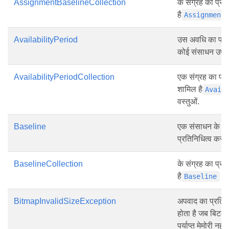
AssignmentBaselineCollection
के संग्रह का प्रत
है
Assignment
AvailabilityPeriod
उस अवधि का प्रत
कोई संसाधन उपलब
AvailabilityPeriodCollection
एक संग्रह का प्रत
शामिल है
Avail
वस्तुओं.
Baseline
एक संसाधन के आधा
प्रतिनिधित्व करत
BaselineCollection
के संग्रह का प्रत
है
वस्
Baseline
BitmapInvalidSizeException
अपवाद का प्रतिनि
होता है जब बिटमै
पर्याप्त मेमोरी नहीं