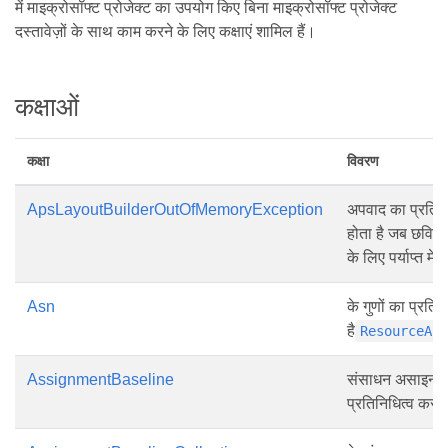
में माइक्रोसॉफ्ट प्रोजेक्ट का उपयोग किए बिना माइक्रोसॉफ्ट प्रोजेक्ट
दस्तावेज़ों के साथ काम करने के लिए कक्षाएं शामिल हैं।
कक्षाओं
कक्षा
विवरण
ApsLayoutBuilderOutOfMemoryException
अपवाद का प्रतिनि
होता है जब छवि ल
के लिए पर्याप्त मेम
Asn
के गुणों का प्रति
है
ResourceAs
AssignmentBaseline
संसाधन असाइनमें
प्रतिनिधित्व करत