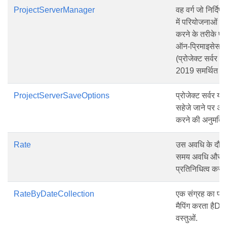
ProjectServerManager
वह वर्ग जो निर्दिष
में परियोजनाओं क
करने के तरीके प्रद
ऑन-प्रिमाइसेस प्र
(प्रोजेक्ट सर्वर
2019 समर्थित हैं
ProjectServerSaveOptions
प्रोजेक्ट सर्वर या
सहेजे जाने पर अतिर
करने की अनुमति द
Rate
उस अवधि के दौरा
समय अवधि और दरो
प्रतिनिधित्व करत
RateByDateCollection
एक संग्रह का प्र
मैपिंग करता हैD
वस्तुओं.