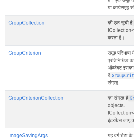
है। एक समूह वस्त
या कार्यसमूह संग्
GroupCollection
की एक सूची है
G
ICollection<Gro
करता है।
GroupCriterion
समूह परिभाषा में
प्रतिनिधित्व कर
ऑब्जेक्ट इसका स
है
GroupCrite
संग्रह.
GroupCriterionCollection
का संग्रह है
Gro
objects.
ICollection<G
इंटरफ़ेस लागू कर
ImageSavingArgs
यह वर्ग डेटा के स