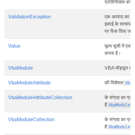
प्रतिनिधित्व करत
ValidationException
एक अपवाद का प्रत
इकाई के सत्यापन क
पर फेंक दिया जात
Value
मूल्य सूची में एक 
करता है।
VbaModule
VBA मॉड्यूल का 
VbaModuleAttribute
की विशेषता
VbaM
VbaModuleAttributeCollection
के संग्रह का प्रत
है
VbaModuleA
VbaModuleCollection
के संग्रह का प्रत
है
व
VbaModule