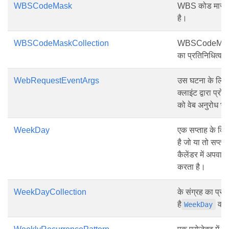
WBSCodeMask
WBS कोड मास्क 
है।
WBSCodeMaskCollection
WBSCodeMask ऑब
का प्रतिनिधित्व 
WebRequestEventArgs
उस घटना के लिए त
क्लाइंट द्वारा प्रो
को वेब अनुरोध भेज
WeekDay
एक सप्ताह के दिन
है जो या तो सप्ता
कैलेंडर में अपवाद
करता है।
WeekDayCollection
के संग्रह का प्रत
है
वस्त
WeekDay