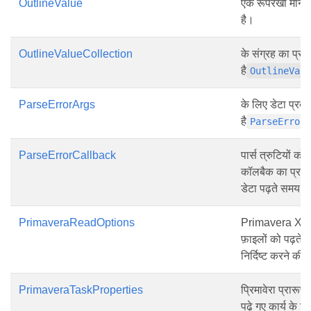
OutlineValue
एक रूपरेखा मान क
है।
OutlineValueCollection
के संग्रह का प्रत
है
OutlineVal
ParseErrorArgs
के लिए डेटा प्रद
है
ParseError
ParseErrorCallback
पार्स त्रुटियों क
कॉलबैक का प्रति
डेटा पढ़ते समय ह
PrimaveraReadOptions
Primavera Xml
फ़ाइलों को पढ़ते
निर्दिष्ट करने की 
PrimaveraTaskProperties
प्रिमावेरा प्रा
पढ़े गए कार्य के लि