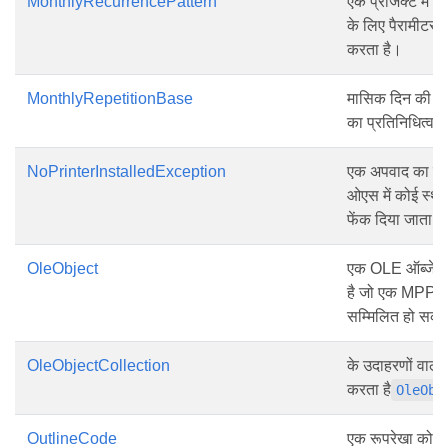
MonthlyRecurrencePattern
एक प्रोजेक्ट में म
के लिए पैरामीटर क
करता है।
MonthlyRepetitionBase
मासिक दिन की स्थ
का प्रतिनिधित्व 
NoPrinterInstalledException
एक अपवाद का प्रत
ओएस में कोई स्थाप
फेंक दिया जाता ह
OleObject
एक OLE ऑब्जेक्ट
है जो एक MPP फ़ाइल
सम्मिलित हो सकत
OleObjectCollection
के उदाहरणों वाले 
करता है
OleObj
OutlineCode
एक रूपरेखा कोड क