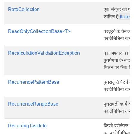
RateCollection
एक संग्रह का प्रत
शामिल है
व
Rate
ReadOnlyCollectionBase<T>
वस्तुओं के केवल-प
प्रतिनिधित्व करत
RecalculationValidationException
एक अपवाद का प्रत
पुनर्गणना के बाद प्र
मिलने पर फेंक दि
RecurrencePatternBase
पुनरावृत्ति पैटर्न 
प्रतिनिधित्व करत
RecurrenceRangeBase
पुनरावर्ती कार्य की
प्रतिनिधित्व करत
RecurringTaskInfo
किसी प्रोजेक्ट में
का प्रतिनिधित्व 