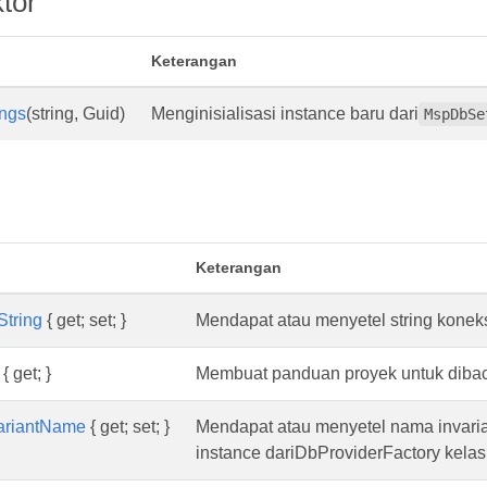
tor
Keterangan
ngs
(string, Guid)
Menginisialisasi instance baru dari
MspDbSe
Keterangan
String
{ get; set; }
Mendapat atau menyetel string koneks
{ get; }
Membuat panduan proyek untuk diba
variantName
{ get; set; }
Mendapat atau menyetel nama invari
instance dariDbProviderFactory kelas.