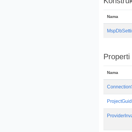
Konstruk
Nama
MspDbSetti
Properti
Nama
Connection
ProjectGuid
ProviderIn