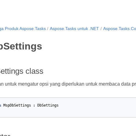
ga Produk Aspose.Tasks
Aspose.Tasks untuk .NET
Aspose.Tasks.Con
Settings
ttings class
 untuk mengatur opsi yang diperlukan untuk membaca data pro
s
MspDbSettings
:
DbSettings