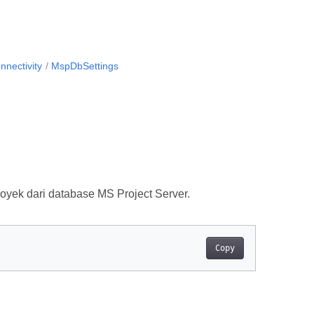
nectivity
MspDbSettings
yek dari database MS Project Server.
Copy