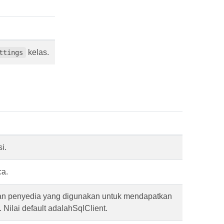
kelas.
ttings
i.
ca.
an penyedia yang digunakan untuk mendapatkan
 Nilai default adalahSqlClient.