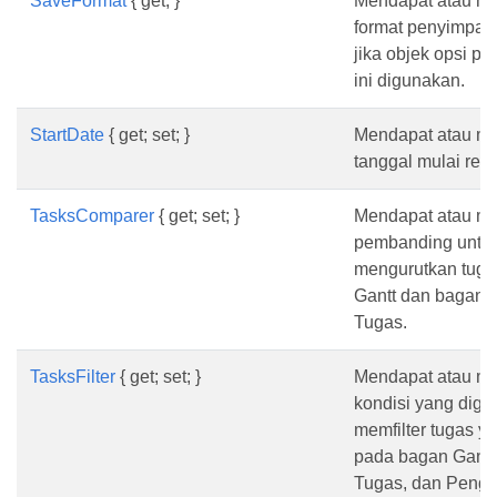
SaveFormat
{ get; }
Mendapat atau me
format penyimpa
jika objek opsi p
ini digunakan.
StartDate
{ get; set; }
Mendapat atau me
tanggal mulai rend
TasksComparer
{ get; set; }
Mendapat atau me
pembanding untu
mengurutkan tuga
Gantt dan bagan 
Tugas.
TasksFilter
{ get; set; }
Mendapat atau me
kondisi yang digu
memfilter tugas y
pada bagan Gantt
Tugas, dan Peng