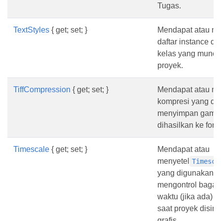
Tugas.
TextStyles
{ get; set; }
Mendapat atau me
daftar instance dar
kelas yang muncul
proyek.
TiffCompression
{ get; set; }
Mendapat atau me
kompresi yang dit
menyimpan gamba
dihasilkan ke form
Timescale
{ get; set; }
Mendapat atau
menyetel
Timesca
yang digunakan u
mengontrol bagai
waktu (jika ada) d
saat proyek disim
grafis.