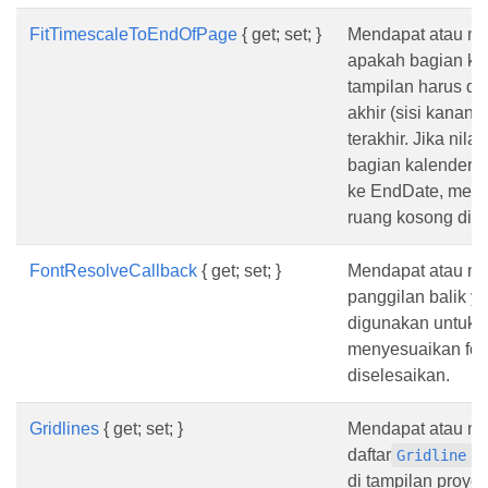
FitTimescaleToEndOfPage
{ get; set; }
Mendapat atau me
apakah bagian kal
tampilan harus di
akhir (sisi kanan
terakhir. Jika nilai
bagian kalender d
ke EndDate, mesk
ruang kosong di 
FontResolveCallback
{ get; set; }
Mendapat atau me
panggilan balik y
digunakan untuk
menyesuaikan fon
diselesaikan.
Gridlines
{ get; set; }
Mendapat atau m
daftar
y
Gridline
di tampilan proyek