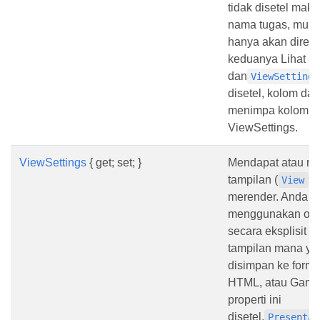
tidak disetel maka
nama tugas, mulai
hanya akan dirend
keduanya Lihat
dan
ViewSettings
disetel, kolom dar
menimpa kolom da
ViewSettings.
ViewSettings
{ get; set; }
Mendapat atau me
tampilan (
) 
View
merender. Anda d
menggunakan opsi
secara eksplisit 
tampilan mana ya
disimpan ke forma
HTML, atau Gamba
properti ini
disetel,
Presentat