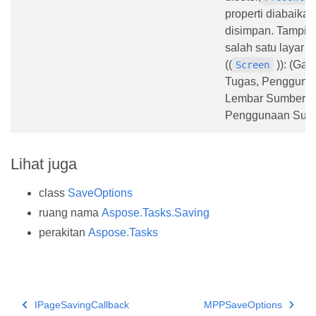
properti diabaikan
disimpan. Tampila
salah satu layar b
((
)): (Gan
Screen
Tugas, Pengguna
Lembar Sumber D
Penggunaan Sum
Lihat juga
class
SaveOptions
ruang nama
Aspose.Tasks.Saving
perakitan
Aspose.Tasks
IPageSavingCallback
MPPSaveOptions