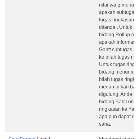
nilai yang menun
apakah subtugas 
tugas ringkasan h
ditandai. Untuk s
bidang Rollup me
apakah informasi 
Gantt subtugas ak
ke bilah tugas rin
Untuk tugas ringk
bidang menunjuk
bilah tugas ringk
menampilkan bar
digulung. Anda ha
bidang Batal untu
ringkasan ke Ya a
apa pun dapat dig
sana.