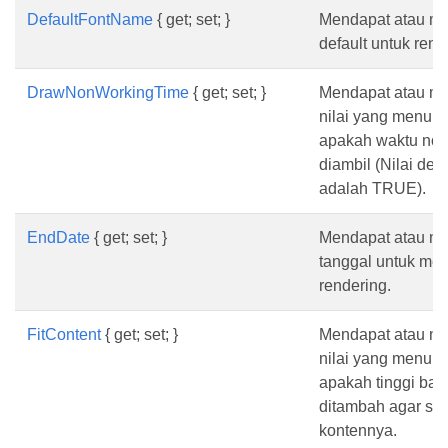
DefaultFontName
{ get; set; }
Mendapat atau me
default untuk rend
DrawNonWorkingTime
{ get; set; }
Mendapat atau m
nilai yang menun
apakah waktu non
diambil (Nilai def
adalah TRUE).
EndDate
{ get; set; }
Mendapat atau m
tanggal untuk me
rendering.
FitContent
{ get; set; }
Mendapat atau m
nilai yang menun
apakah tinggi bari
ditambah agar se
kontennya.