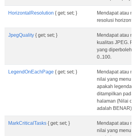
HorizontalResolution
{ get; set; }
Mendapat atau me
resolusi horizonta
JpegQuality
{ get; set; }
Mendapat atau me
kualitas JPEG. Re
yang diperbolehk
0..100.
LegendOnEachPage
{ get; set; }
Mendapat atau m
nilai yang menun
apakah legenda h
ditampilkan pada 
halaman (Nilai de
adalah BENAR).
MarkCriticalTasks
{ get; set; }
Mendapat atau m
nilai yang menun