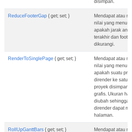
disimpan.
ReduceFooterGap
{ get; set; }
Mendapat atau m
nilai yang menun
apakah jarak anta
terakhir dan foote
dikurangi.
RenderToSinglePage
{ get; set; }
Mendapat atau m
nilai yang menun
apakah suatu pro
dirender ke satu 
proyek disimpan 
grafis. Ukuran ha
diubah sehingga 
dirender dapat mua
halaman.
RollUpGanttBars
{ get; set; }
Mendapat atau m