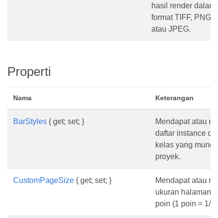
hasil render dalam
format TIFF, PNG,
atau JPEG.
Properti
Nama
Keterangan
BarStyles
{ get; set; }
Mendapat atau me
daftar instance dar
kelas yang muncul
proyek.
CustomPageSize
{ get; set; }
Mendapat atau m
ukuran halaman 
poin (1 poin = 1/72