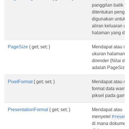
panggilan balik y
ditentukan pengg
digunakan untuk
aliran keluaran un
halaman yang dir
PageSize
{ get; set; }
Mendapat atau me
ukuran halaman y
dirender (Nilai de
adalah PageSize.
PixelFormat
{ get; set; }
Mendapat atau me
format data warna
piksel pada gamba
PresentationFormat
{ get; set; }
Mendapat atau
menyetel
Present
di mana dokumen