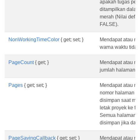
apakah tugas pent
ditampilkan dala
merah (Nilai defau
FALSE).
NonWorkingTimeColor
{ get; set; }
Mendapat atau me
warna waktu tidak
PageCount
{ get; }
Mendapat atau m
jumlah halaman p
Pages
{ get; set; }
Mendapat atau men
nomor halaman u
disimpan saat me
letak proyek ke fil
Semua halaman 
disimpan jika daft
PageSavingCallback
{ get; set; }
Mendapat atau m