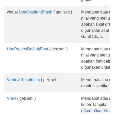
virtual
UseGradientBrush
{ get; set; }
Mendapat atau m
nilai yang menun
apakah sikat grad
digunakan saat m
Gantt Chart.
UseProjectDefaultFont
{ get; set; }
Mendapat atau m
nilai yang menun
apakah font defaul
digunakan untuk r
VerticalResolution
{ get; set; }
Mendapat atau me
resolusi vertikal d
View
{ get; set; }
Mendapat atau men
kolom tampilan un
(
GanttChartColu