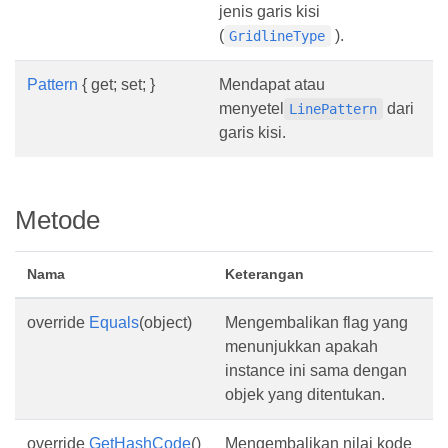
jenis garis kisi
(
).
GridlineType
Pattern
{ get; set; }
Mendapat atau
menyetel
dari
LinePattern
garis kisi.
Metode
Nama
Keterangan
override
Equals
(object)
Mengembalikan flag yang
menunjukkan apakah
instance ini sama dengan
objek yang ditentukan.
override
GetHashCode
()
Mengembalikan nilai kode