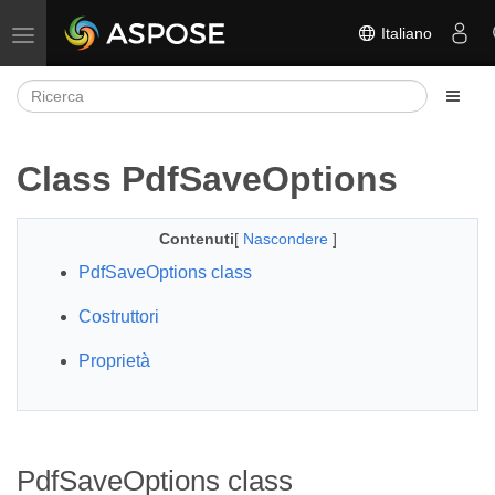
Italiano
Attiva/disattiva la navigazione
Class PdfSaveOptions
Contenuti
[
Nascondere
]
PdfSaveOptions class
Costruttori
Proprietà
PdfSaveOptions class