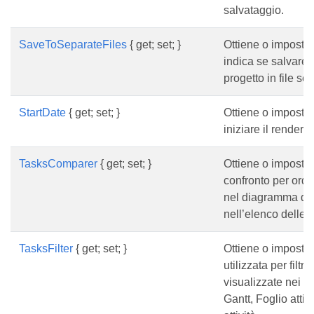
salvataggio.
SaveToSeparateFiles
{ get; set; }
Ottiene o imposta
indica se salvare 
progetto in file sep
StartDate
{ get; set; }
Ottiene o imposta 
iniziare il renderin
TasksComparer
{ get; set; }
Ottiene o imposta 
confronto per ordin
nel diagramma di 
nell’elenco delle at
TasksFilter
{ get; set; }
Ottiene o imposta
utilizzata per filtrar
visualizzate nei 
Gantt, Foglio attivi