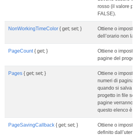
rosso (il valore pr
FALSE).
NonWorkingTimeColor
{ get; set; }
Ottiene o imposta 
dell’orario non lav
PageCount
{ get; }
Ottiene o imposta 
pagine del progett
Pages
{ get; set; }
Ottiene o imposta 
numeri di pagina 
quando si salva il
progetto in file sep
pagine verranno s
questo elenco è v
PageSavingCallback
{ get; set; }
Ottiene o imposta
definito dall’utente