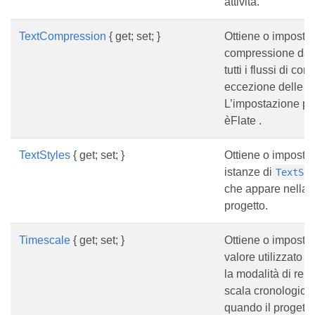
attività.
TextCompression
{ get; set; }
Ottiene o imposta 
compressione da u
tutti i flussi di co
eccezione delle i
L’impostazione pre
èFlate .
TextStyles
{ get; set; }
Ottiene o imposta 
istanze di
TextSt
che appare nella v
progetto.
Timescale
{ get; set; }
Ottiene o imposta 
valore utilizzato p
la modalità di ren
scala cronologica 
quando il progetto