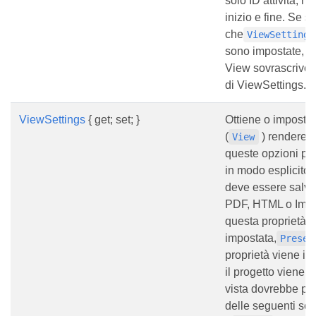
solo ID attività, no
inizio e fine. Se s
che
ViewSettings
sono impostate, le
View sovrascrivon
di ViewSettings.
ViewSettings
{ get; set; }
Ottiene o imposta 
(
) rendere. 
View
queste opzioni per
in modo esplicito 
deve essere salvat
PDF, HTML o Imm
questa proprietà è
impostata,
Presen
proprietà viene i
il progetto viene s
vista dovrebbe pr
delle seguenti sc