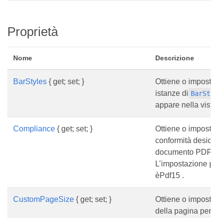
Proprietà
Nome
Descrizione
BarStyles
{ get; set; }
Ottiene o imposta 
istanze di
BarSty
appare nella vista
Compliance
{ get; set; }
Ottiene o imposta u
conformità desider
documento PDF g
L’impostazione pre
èPdf15 .
CustomPageSize
{ get; set; }
Ottiene o imposta
della pagina perso