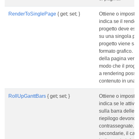
RenderToSinglePage
{ get; set; }
Ottiene o imposta
indica se il render
progetto deve ess
su una singola pa
progetto viene sal
formato grafico. 
della pagina verrà
modo che il proget
a rendering possa
contenuto in una 
RollUpGanttBars
{ get; set; }
Ottiene o imposta
indica se le attivi
sulla barra delle at
riepilogo devono 
contrassegnate. Per
secondarie, il ca