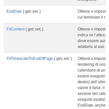
EndDate
{ get; set; }
Ottiene o imposta 
cui terminare il re
FitContent
{ get; set; }
Ottiene o imposta
indica se l’altezza
deve essere aume
adattarla al suo c
FitTimescaleToEndOfPage
{ get; set; }
Ottiene o imposta 
rendering di una 
calendario di una 
essere eseguito all
destro) dell’ultima
valore è false, il 
sezione del calen
eseguito esattame
EndDate, anche in