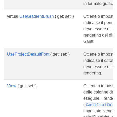
in formato grafico.
virtual
UseGradientBrush
{ get; set; }
Ottiene o imposta
indica se il penne
deve essere utilizz
rendering del dia
Gantt.
UseProjectDefaultFont
{ get; set; }
Ottiene o imposta
indica se il caratt
deve essere utilizz
rendering.
View
{ get; set; }
Ottiene o imposta
delle colonne della
eseguire il render
(
GanttChartColu
impostato, vengono