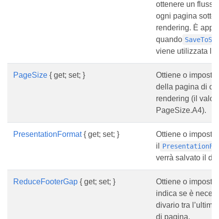
ottenere un flusso
ogni pagina sotto
rendering. È appli
quando
SaveToSe
viene utilizzata l’
PageSize
{ get; set; }
Ottiene o imposta
della pagina di cui
rendering (il valor
PageSize.A4).
PresentationFormat
{ get; set; }
Ottiene o imposta
il
PresentationFo
verrà salvato il d
ReduceFooterGap
{ get; set; }
Ottiene o imposta
indica se è necessa
divario tra l’ultima 
di pagina.