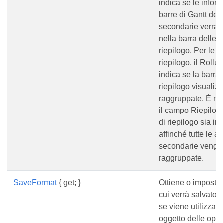
indica se le inform
barre di Gantt delle
secondarie verran
nella barra delle at
riepilogo. Per le at
riepilogo, il Rollu
indica se la barra d
riepilogo visualizz
raggruppate. È ne
il campo Riepilogo 
di riepilogo sia im
affinché tutte le att
secondarie venga
raggruppate.
SaveFormat
{ get; }
Ottiene o imposta i
cui verrà salvato 
se viene utilizzat
oggetto delle opzi