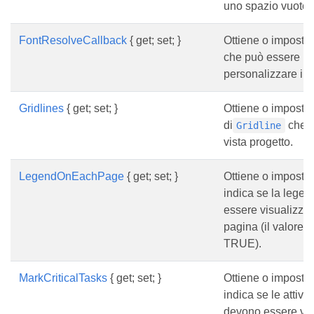
uno spazio vuoto 
FontResolveCallback
{ get; set; }
Ottiene o imposta
che può essere uti
personalizzare i car
Gridlines
{ get; set; }
Ottiene o imposta
di
che a
Gridline
vista progetto.
LegendOnEachPage
{ get; set; }
Ottiene o imposta
indica se la lege
essere visualizzat
pagina (il valore p
TRUE).
MarkCriticalTasks
{ get; set; }
Ottiene o imposta
indica se le attivit
devono essere vis