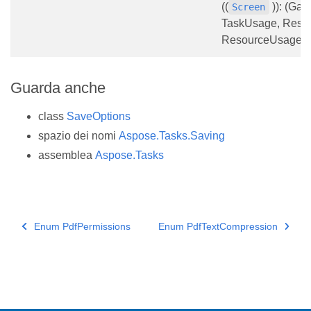
((
)): (Gan
Screen
TaskUsage, Reso
ResourceUsage)
Guarda anche
class
SaveOptions
spazio dei nomi
Aspose.Tasks.Saving
assemblea
Aspose.Tasks
Enum PdfPermissions
Enum PdfTextCompression