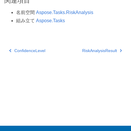
関連項目
名前空間
Aspose.Tasks.RiskAnalysis
組み立て
Aspose.Tasks
ConfidenceLevel
RiskAnalysisResult