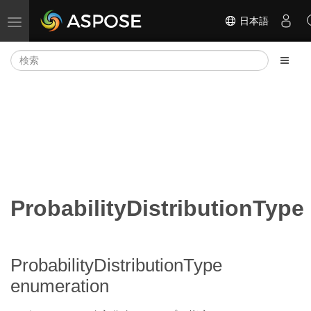
日本語
ナビゲーションの切り替え
ProbabilityDistributionType
ProbabilityDistributionType
enumeration