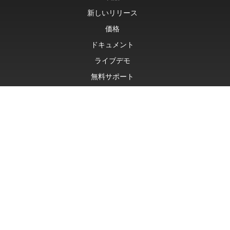
新しいリリース
価格
ドキュメント
ライブデモ
無料サポート
無料コンサルティング
有料サポート
Blog
ウェブサイト
について
© Aspose Pty Ltd 2001-2026. 無断複写・転載を禁じます。
プライバシーポリシー
利用規約
お問い合わせ