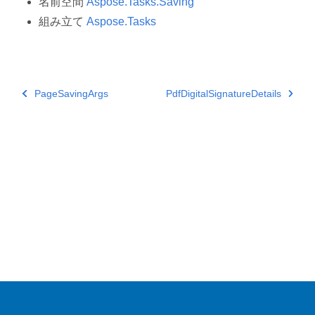
名前空間
Aspose.Tasks.Saving
組み立て
Aspose.Tasks
PageSavingArgs
PdfDigitalSignatureDetails