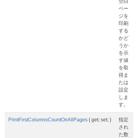
空白
ペー
ジを
印刷
する
かど
うか
を示
す値
を取
得ま
たは
設定
しま
す。
PrintFirstColumnsCountOnAllPages
{ get; set; }
指定
され
た数