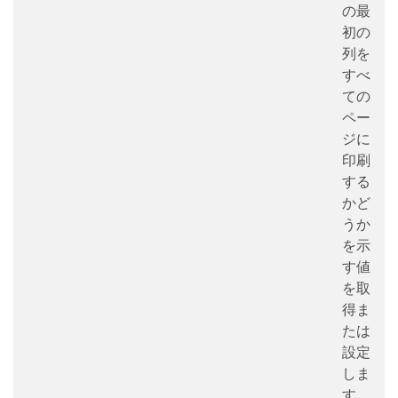
の最
初の
列を
すべ
ての
ペー
ジに
印刷
する
かど
うか
を示
す値
を取
得ま
たは
設定
しま
す。