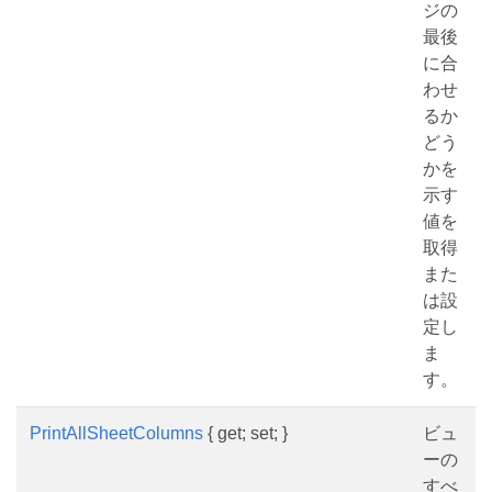
ジの
最後
に合
わせ
るか
どう
かを
示す
値を
取得
また
は設
定し
ま
す。
PrintAllSheetColumns
{ get; set; }
ビュ
ーの
すべ