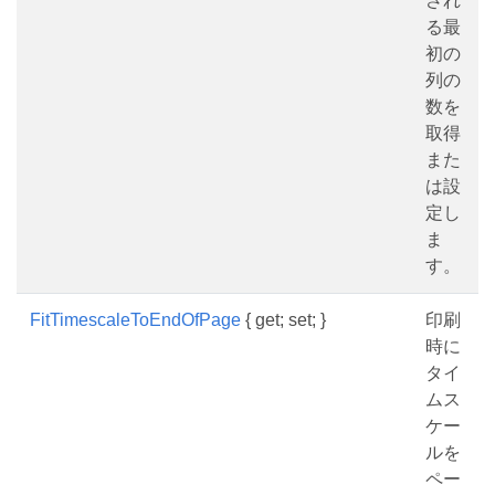
され
る最
初の
列の
数を
取得
また
は設
定し
ま
す。
FitTimescaleToEndOfPage
{ get; set; }
印刷
時に
タイ
ムス
ケー
ルを
ペー