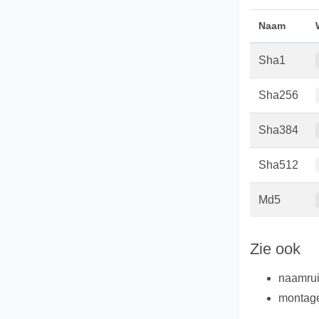
Naam
Sha1
Sha256
Sha384
Sha512
Md5
Zie ook
naamru
montag