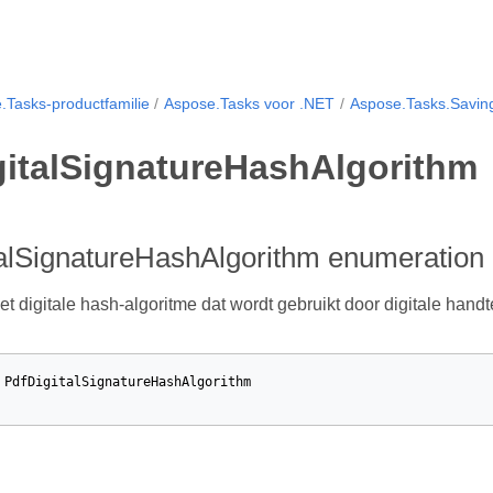
.Tasks-productfamilie
Aspose.Tasks voor .NET
Aspose.Tasks.Savin
gitalSignatureHashAlgorithm
talSignatureHashAlgorithm enumeration
het digitale hash-algoritme dat wordt gebruikt door digitale hand
PdfDigitalSignatureHashAlgorithm