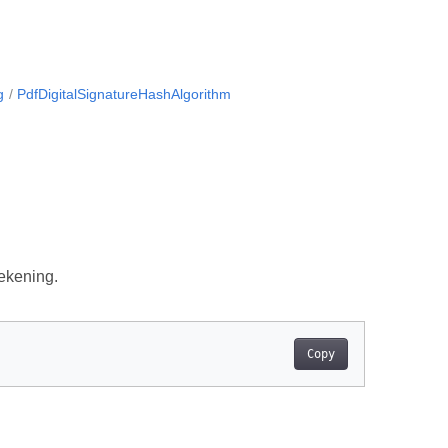
g
PdfDigitalSignatureHashAlgorithm
tekening.
Copy