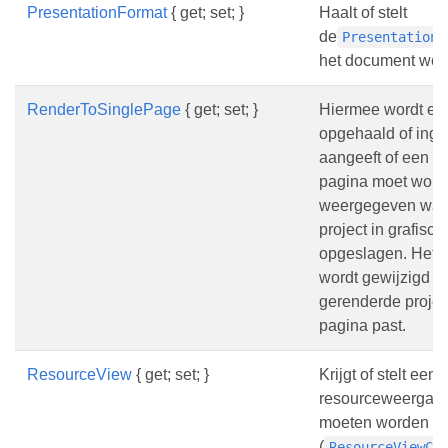
PresentationFormat
{ get; set; }
Haalt of stelt
de
PresentationF
het document wor
RenderToSinglePage
{ get; set; }
Hiermee wordt ee
opgehaald of inge
aangeeft of een pr
pagina moet word
weergegeven wan
project in grafisc
opgeslagen. Het 
wordt gewijzigd z
gerenderde projec
pagina past.
ResourceView
{ get; set; }
Krijgt of stelt een l
resourceweergav
moeten worden w
(
ResourceViewCo