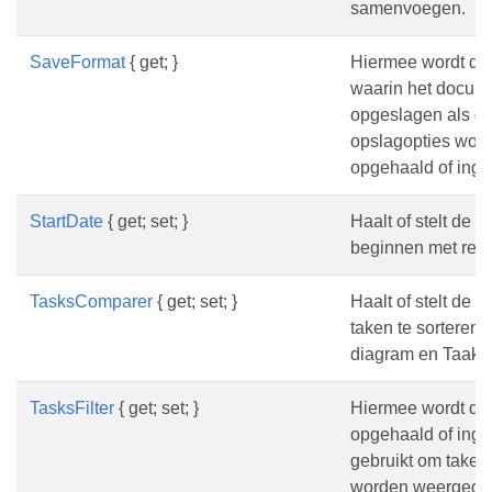
samenvoegen.
SaveFormat
{ get; }
Hiermee wordt de 
waarin het docum
opgeslagen als dit
opslagopties wordt
opgehaald of inge
StartDate
{ get; set; }
Haalt of stelt de 
beginnen met rend
TasksComparer
{ get; set; }
Haalt of stelt de v
taken te sorteren 
diagram en Taakb
TasksFilter
{ get; set; }
Hiermee wordt de
opgehaald of inge
gebruikt om taken t
worden weergegev