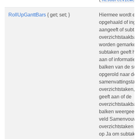
RollUpGanttBars
{ get; set; }
Hiermee wordt ee
opgehaald of inge
aangeeft of subta
overzichtstaakbal
worden gemarkeer
subtaken geeft het
aan of informatie 
balken van de sub
opgerold naar de
samenvattingstaak
overzichtstaken, d
geeft aan of de
overzichtstaakbal
balken weergeeft.
veld Samenvouwe
overzichtstaken h
op Ja om subtake