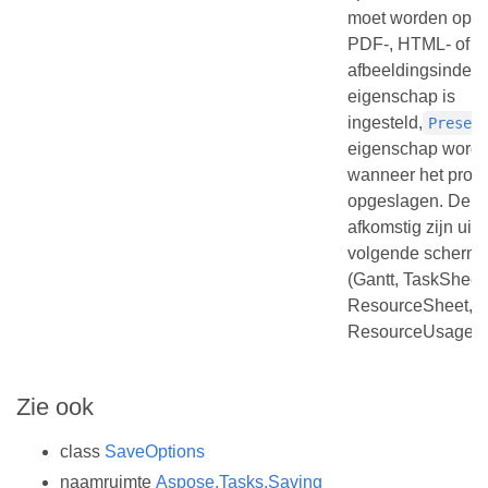
moet worden opge
PDF-, HTML- of
afbeeldingsindeli
eigenschap is
ingesteld,
Presen
eigenschap wordt
wanneer het proje
opgeslagen. De 
afkomstig zijn uit
volgende scherme
(Gantt, TaskSheet
ResourceSheet,
ResourceUsage)
Zie ook
class
SaveOptions
naamruimte
Aspose.Tasks.Saving