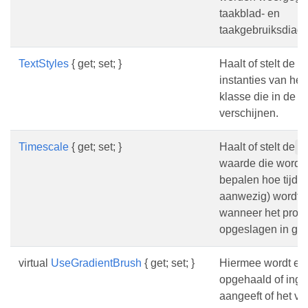
taakblad- en
taakgebruiksdiag
TextStyles
{ get; set; }
Haalt of stelt de li
instanties van het
klasse die in de 
verschijnen.
Timescale
{ get; set; }
Haalt of stelt de
T
waarde die wordt 
bepalen hoe tijdsc
aanwezig) wordt
wanneer het proje
opgeslagen in graf
virtual
UseGradientBrush
{ get; set; }
Hiermee wordt ee
opgehaald of inge
aangeeft of het v