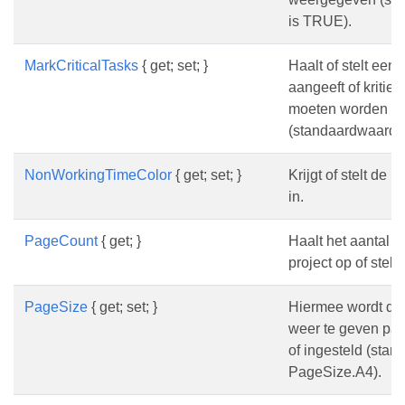
is TRUE).
MarkCriticalTasks
{ get; set; }
Haalt of stelt een
aangeeft of kritiek
moeten worden w
(standaardwaarde
NonWorkingTimeColor
{ get; set; }
Krijgt of stelt de n
in.
PageCount
{ get; }
Haalt het aantal p
project op of stelt 
PageSize
{ get; set; }
Hiermee wordt de 
weer te geven pa
of ingesteld (sta
PageSize.A4).