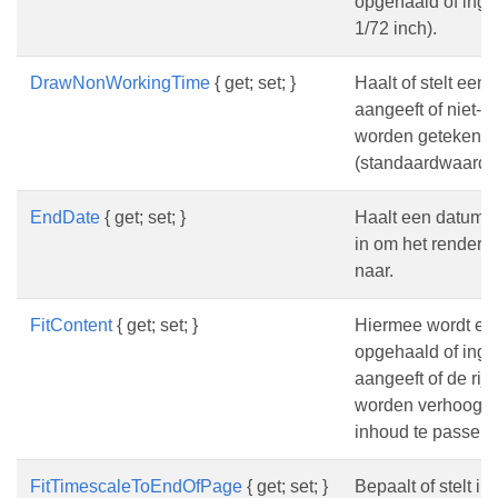
opgehaald of inges
1/72 inch).
DrawNonWorkingTime
{ get; set; }
Haalt of stelt een
aangeeft of niet-w
worden getekend
(standaardwaarde
EndDate
{ get; set; }
Haalt een datum op
in om het renderen
naar.
FitContent
{ get; set; }
Hiermee wordt ee
opgehaald of inge
aangeeft of de rij
worden verhoogd 
inhoud te passen.
FitTimescaleToEndOfPage
{ get; set; }
Bepaalt of stelt in