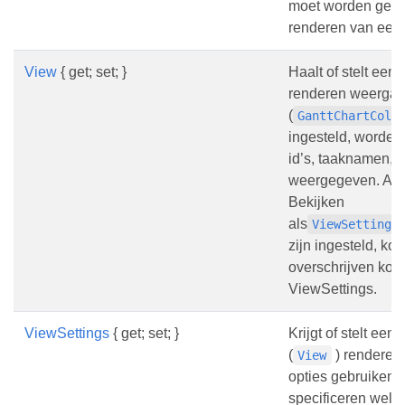
moet worden gebrui
renderen van een 
View
{ get; set; }
Haalt of stelt een l
renderen weerga
(
GanttChartColu
ingesteld, worden 
id’s, taaknamen, 
weergegeven. Als
Bekijken
als
ViewSettings
zijn ingesteld, k
overschrijven kol
ViewSettings.
ViewSettings
{ get; set; }
Krijgt of stelt een
(
) renderen
View
opties gebruiken o
specificeren wel