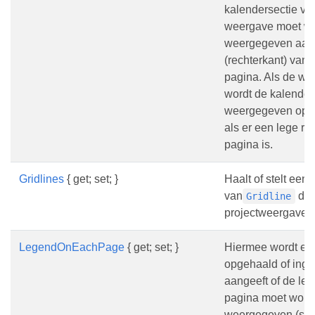
kalendersectie va
weergave moet w
weergegeven aan 
(rechterkant) van 
pagina. Als de wa
wordt de kalender
weergegeven op E
als er een lege ru
pagina is.
Gridlines
{ get; set; }
Haalt of stelt een li
van
die
Gridline
projectweergave.
LegendOnEachPage
{ get; set; }
Hiermee wordt ee
opgehaald of inge
aangeeft of de le
pagina moet word
weergegeven (st