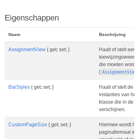
Eigenschappen
Naam
Beschrijving
AssignmentView
{ get; set; }
Haalt of stelt een l
toewijzingsweer
die moeten word
(
AssignmentView
BarStyles
{ get; set; }
Haalt of stelt de li
instanties van het
klasse die in de 
verschijnen.
CustomPageSize
{ get; set; }
Hiermee wordt he
paginaformaat in 