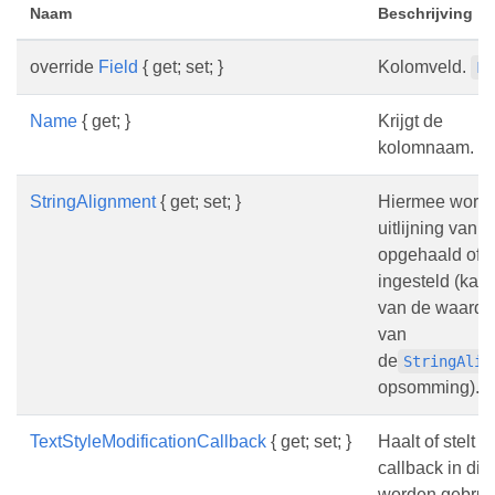
Naam
Beschrijving
override
Field
{ get; set; }
Kolomveld.
Fi
Name
{ get; }
Krijgt de
kolomnaam.
StringAlignment
{ get; set; }
Hiermee wordt
uitlijning van d
opgehaald of
ingesteld (kan
van de waarden
van
de
StringAlig
opsomming).
TextStyleModificationCallback
{ get; set; }
Haalt of stelt d
callback in die
worden gebrui