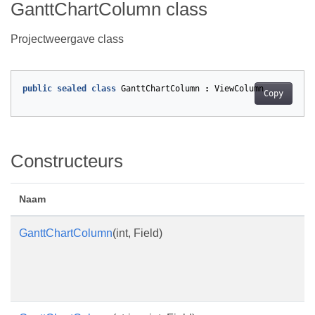
GanttChartColumn class
Projectweergave class
public
sealed
class
GanttChartColumn
:
ViewColumn
Copy
Constructeurs
Naam
GanttChartColumn
(int, Field)