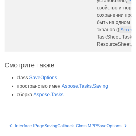
установлено,
Pre
свойство игнори
сохранении прое
быть на одном и
экранов ((
Screen
TaskSheet, TaskU
ResourceSheet, 
Смотрите также
class
SaveOptions
пространство имен
Aspose.Tasks.Saving
сборка
Aspose.Tasks
Interface IPageSavingCallback
Class MPPSaveOptions