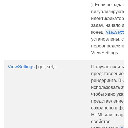
). Если не задано
визуализируются
идентификаторы 
задач, начало и
конец.
ViewSetti
установлены, ст
переопределяют 
ViewSettings.
ViewSettings
{ get; set; }
Получает или за
представление (
рендеринга. Вы 
использовать эт
чтобы явно указа
представление д
сохранено в фор
HTML или Image.
свойство