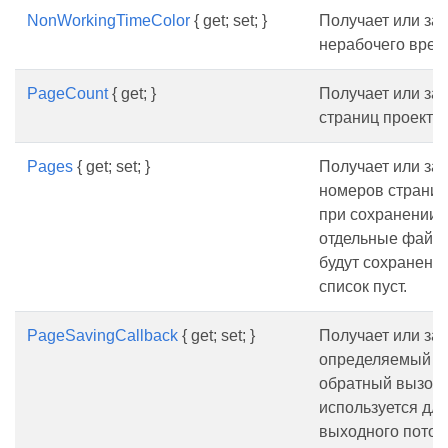
NonWorkingTimeColor
{ get; set; }
Получает или зад
нерабочего врем
PageCount
{ get; }
Получает или за
страниц проекта.
Pages
{ get; set; }
Получает или зад
номеров страниц
при сохранении 
отдельные файлы
будут сохранены,
список пуст.
PageSavingCallback
{ get; set; }
Получает или за
определяемый п
обратный вызов,
используется дл
выходного поток