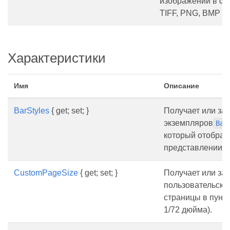
изображений в ф
TIFF, PNG, BMP и
Характеристики
Имя
Описание
BarStyles
{ get; set; }
Получает или зад
экземпляров
Bar
который отображ
представлении п
CustomPageSize
{ get; set; }
Получает или за
пользовательски
страницы в пункт
1/72 дюйма).