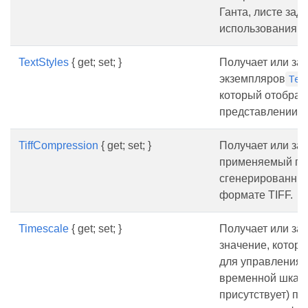
Ганта, листе зад
использования з
TextStyles
{ get; set; }
Получает или зад
экземпляров
Tex
который отображ
представлении п
TiffCompression
{ get; set; }
Получает или зад
применяемый пр
сгенерированных
формате TIFF.
Timescale
{ get; set; }
Получает или за
значение, которо
для управления 
временной шкалы
присутствует) пр