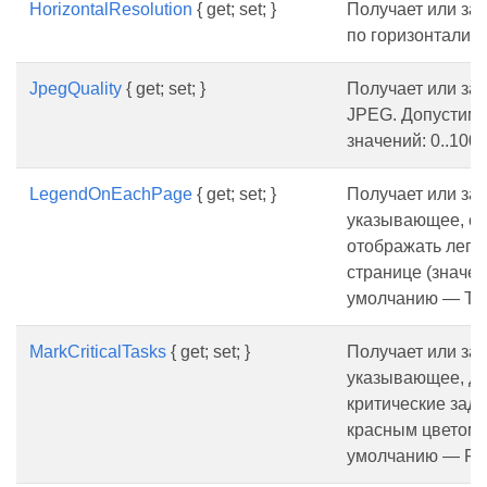
HorizontalResolution
{ get; set; }
Получает или за
по горизонтали в 
JpegQuality
{ get; set; }
Получает или зад
JPEG. Допустим
значений: 0..100.
LegendOnEachPage
{ get; set; }
Получает или зад
указывающее, сл
отображать леге
странице (значен
умолчанию — TR
MarkCriticalTasks
{ get; set; }
Получает или зад
указывающее, д
критические зад
красным цветом 
умолчанию — FA