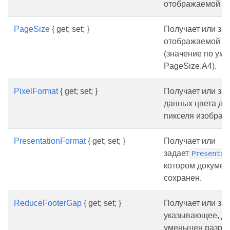
отображаемой с
PageSize
{ get; set; }
Получает или за
отображаемой с
(значение по ум
PageSize.A4).
PixelFormat
{ get; set; }
Получает или за
данных цвета дл
пикселя изображ
PresentationFormat
{ get; set; }
Получает или
задает
Presentat
котором докумен
сохранен.
ReduceFooterGap
{ get; set; }
Получает или зад
указывающее, до
уменьшен разры