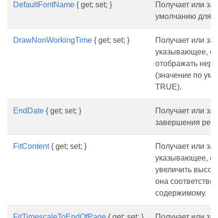
DefaultFontName
{ get; set; }
Получает или за
умолчанию для р
DrawNonWorkingTime
{ get; set; }
Получает или зад
указывающее, сл
отображать нера
(значение по ум
TRUE).
EndDate
{ get; set; }
Получает или зад
завершения ренд
FitContent
{ get; set; }
Получает или зад
указывающее, сл
увеличить высоту
она соответство
содержимому.
FitTimescaleToEndOfPage
{ get; set; }
Получает или зад