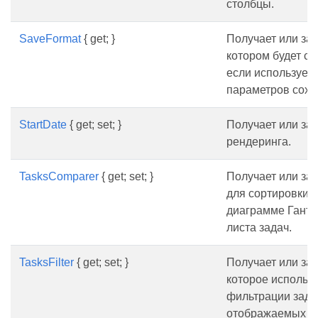
столбцы.
SaveFormat
{ get; }
Получает или зад
котором будет со
если используетс
параметров сохр
StartDate
{ get; set; }
Получает или зад
рендеринга.
TasksComparer
{ get; set; }
Получает или за
для сортировки з
диаграмме Ганта
листа задач.
TasksFilter
{ get; set; }
Получает или зад
которое использу
фильтрации зада
отображаемых н