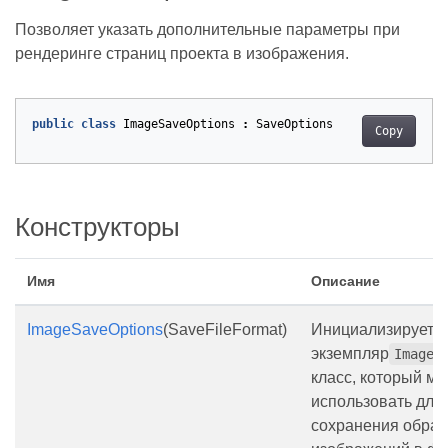
Позволяет указать дополнительные параметры при
рендеринге страниц проекта в изображения.
public
class
ImageSaveOptions
:
SaveOptions
Copy
Конструкторы
Имя
Описание
ImageSaveOptions
(SaveFileFormat)
Инициализирует 
экземпляр
ImageS
класс, который м
использовать для
сохранения обра