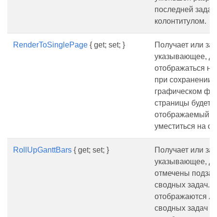
последней задач
колонтитулом.
RenderToSinglePage
{ get; set; }
Получает или зад
указывающее, до
отображаться на
при сохранении 
графическом фор
страницы будет 
отображаемый пр
уместиться на од
RollUpGanttBars
{ get; set; }
Получает или зад
указывающее, д
отмечены подзад
сводных задач. П
отображаются ли
сводных задач с