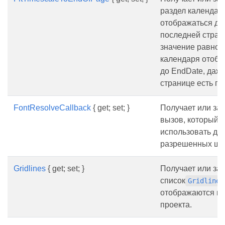
раздел календар
отображаться до 
последней стран
значение равно f
календаря отобр
до EndDate, даже
странице есть пу
FontResolveCallback
{ get; set; }
Получает или за
вызов, который 
использовать дл
разрешенных шр
Gridlines
{ get; set; }
Получает или за
список
Gridline
отображаются в 
проекта.