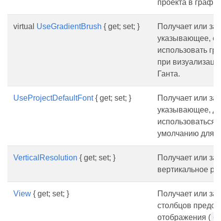
проекта в графи
virtual
UseGradientBrush
{ get; set; }
Получает или зад
указывающее, сл
использовать гр
при визуализаци
Ганта.
UseProjectDefaultFont
{ get; set; }
Получает или зад
указывающее, д
использоваться 
умолчанию для р
VerticalResolution
{ get; set; }
Получает или за
вертикальное ра
View
{ get; set; }
Получает или зад
столбцов предст
отображения (
G