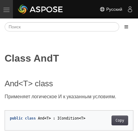
Русский
Переключить навигацию
Class AndT
And<T> class
Применяет логическое И к указанным условиям.
public
class
And
<
T
>
:
ICondition
<
T
>
Copy