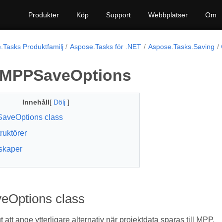
Produkter
Köp
Support
Webbplatser
Om
.Tasks Produktfamilj
Aspose.Tasks för .NET
Aspose.Tasks.Saving
 MPPSaveOptions
Innehåll
[
Dölj
]
aveOptions class
ruktörer
skaper
Options class
t att ange ytterligare alternativ när projektdata sparas till MPP.