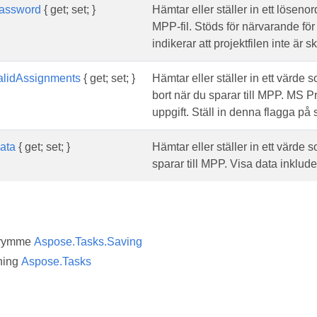
Password
{ get; set; }
Hämtar eller ställer in ett lösen
MPP-fil. Stöds för närvarande fö
indikerar att projektfilen inte är 
lidAssignments
{ get; set; }
Hämtar eller ställer in ett värde 
bort när du sparar till MPP. MS Pr
uppgift. Ställ in denna flagga på s
ata
{ get; set; }
Hämtar eller ställer in ett värde
sparar till MPP. Visa data inklude
trymme
Aspose.Tasks.Saving
ning
Aspose.Tasks