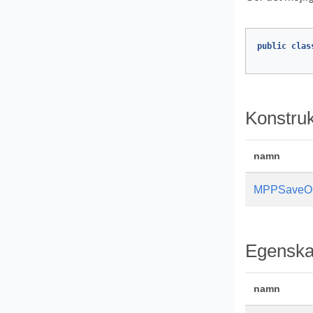
public
clas
Konstruk
namn
MPPSaveOp
Egenska
namn