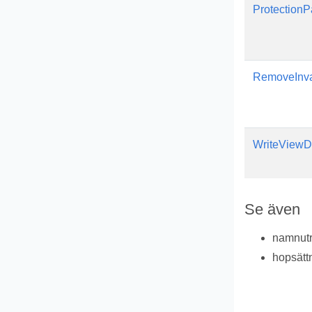
Protection
RemoveInva
WriteViewD
Se även
namnu
hopsätt