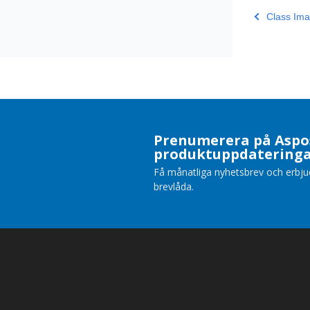
Class Im
Prenumerera på Aspo
produktuppdatering
Få månatliga nyhetsbrev och erbjuda
brevlåda.