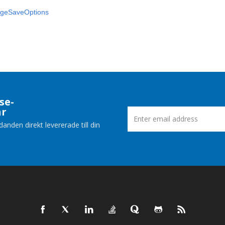
ageSaveOptions
se-
ar
nden direkt levererade till din