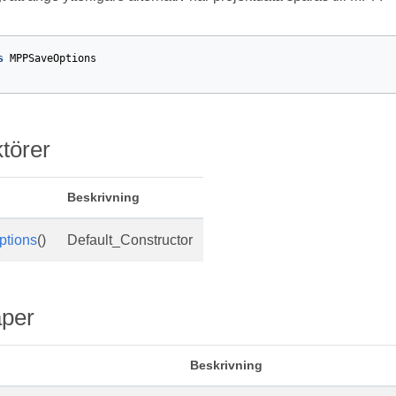
s
MPPSaveOptions
törer
Beskrivning
tions
()
Default_Constructor
per
Beskrivning