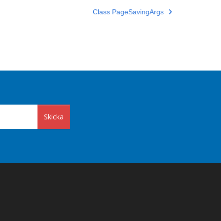
Class PageSavingArgs
Skicka