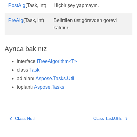
PostAlg
(Task, int)
Hiçbir şey yapmayın.
PreAlg
(Task, int)
Belirtilen üst görevden görevi
kaldırır.
Ayrıca bakınız
interface
ITreeAlgorithm<T>
class
Task
ad alanı
Aspose.Tasks.Util
toplantı
Aspose.Tasks
Class NotT
Class TaskUtils