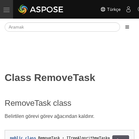
Türkçe
Gezinmeyi aç/kapat
Class RemoveTask
RemoveTask class
Belirtilen görevi görev ağacından kaldırır.
public
class
RemoveTask
:
ITreeAlgorithm
<
Task
>