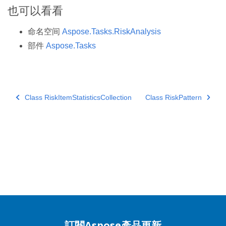
也可以看看
命名空间
Aspose.Tasks.RiskAnalysis
部件
Aspose.Tasks
Class RiskItemStatisticsCollection
Class RiskPattern
訂閱Aspose產品更新