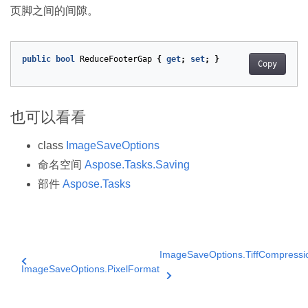
页脚之间的间隙。
public
bool
ReduceFooterGap
{
get
;
set
;
}
Copy
也可以看看
class
ImageSaveOptions
命名空间
Aspose.Tasks.Saving
部件
Aspose.Tasks
ImageSaveOptions.TiffCompressi
ImageSaveOptions.PixelFormat